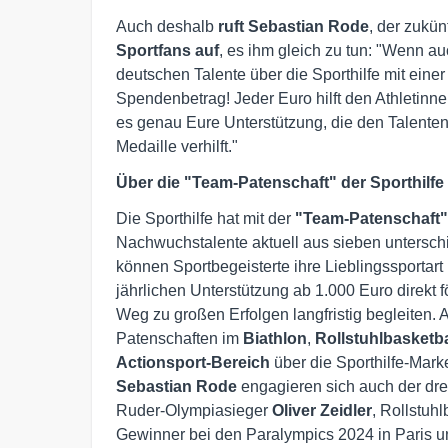
Auch deshalb
ruft Sebastian Rode
, der zukü
Sportfans auf
, es ihm gleich zu tun: "Wenn auc
deutschen Talente über die Sporthilfe mit ein
Spendenbetrag! Jeder Euro hilft den Athletinnen
es genau Eure Unterstützung, die den Talente
Medaille verhilft."
Über die "Team-Patenschaft" der Sporthilfe
Die Sporthilfe hat mit der
"Team-Patenschaft"
Nachwuchstalente aktuell aus sieben unterschi
können Sportbegeisterte ihre Lieblingssportar
jährlichen Unterstützung ab 1.000 Euro direkt 
Weg zu großen Erfolgen langfristig begleiten. 
Patenschaften im
Biathlon
,
Rollstuhlbasketba
Actionsport-Bereich
über die Sporthilfe-Ma
Sebastian Rode
engagieren sich auch der d
Ruder-Olympiasieger
Oliver Zeidler
, Rollstuh
Gewinner bei den Paralympics 2024 in Paris 