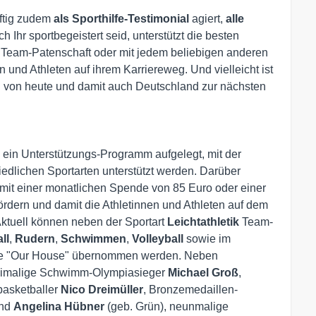
nftig zudem
als
Sporthilfe-Testimonial
agiert,
alle
h Ihr sportbegeistert seid, unterstützt die besten
er Team-Patenschaft oder mit jedem beliebigen anderen
 und Athleten auf ihrem Karriereweg. Und vielleicht ist
n von heute und damit auch Deutschland zur nächsten
ein Unterstützungs-Programm aufgelegt, mit der
edlichen Sportarten unterstützt werden. Darüber
t mit einer monatlichen Spende von 85 Euro oder einer
fördern und damit die Athletinnen und Athleten auf dem
Aktuell können neben der Sportart
Leichtathletik
Team-
ll
,
Rudern
,
Schwimmen
,
Volleyball
sowie im
rke "Our House" übernommen werden. Neben
reimalige Schwimm-Olympiasieger
Michael Groß
,
lbasketballer
Nico Dreimüller
, Bronzemedaillen-
und
Angelina Hübner
(geb. Grün), neunmalige