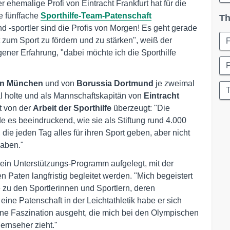
 ehemalige Profi von Eintracht Frankfurt hat für die
e fünffache
Sporthilfe-Team-Patenschaft
Th
-sportler sind die Profis von Morgen! Es geht gerade
zum Sport zu fördern und zu stärken", weiß der
ener Erfahrung, "dabei möchte ich die Sporthilfe
P
rn München
und von
Borussia Dortmund
je zweimal
l holte und als Mannschaftskapitän von
Eintracht
t von der
Arbeit der Sporthilfe
überzeugt: "Die
de es beeindruckend, wie sie als Stiftung rund 4.000
 die jeden Tag alles für ihren Sport geben, aber nicht
haben."
 ein Unterstützungs-Programm aufgelegt, mit der
n Paten langfristig begleitet werden. "Mich begeistert
zu den Sportlerinnen und Sportlern, deren
eine Patenschaft in der Leichtathletik habe er sich
 eine Faszination ausgeht, die mich bei den Olympischen
ernseher zieht."