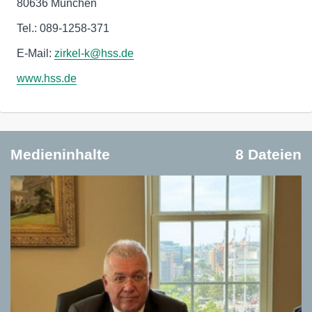
80636 München
Tel.: 089-1258-371
E-Mail:
zirkel-k@hss.de
www.hss.de
Medieninhalte
8 Dateien