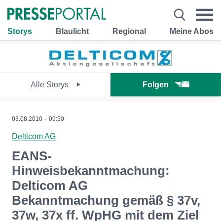
Storys
Blaulicht
Regional
Meine Abos
Alle Storys
Folgen
03.08.2010 – 09:50
Delticom AG
EANS-
Hinweisbekanntmachung:
Delticom AG
Bekanntmachung gemäß § 37v,
37w, 37x ff. WpHG mit dem Ziel