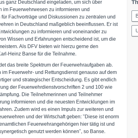
Th
us ganz Deutschland eingeladen, um sich über
n im Feuerwehrwesen zu informieren und
m für Fachvorträge und Diskussionen zu zentralen und
ehren in Deutschland maßgeblich beeinflussen. Er ist
Entwicklungen zu informieren und voneinander zu
 von Wissen und Erfahrungen entscheidend ist, um die
meistern. Als DFV bieten wir hierzu gerne den
arl-Heinz Banse für die Teilnahme.
ildet das breite Spektrum der Feuerwehraufgaben ab.
im Feuerwehr- und Rettungsdienst genauso auf dem
iger und strategischer Entscheidung. Es gibt endlich
erung der Feuerwehrdienstvorschriften 2 und 100 wie
kämpfung. Die Teilnehmerinnen und Teilnehmer
rung informieren und die neuesten Entwicklungen im
fahren. Zudem wird es einen Impuls zur weiteren und
uerwehren und der Wirtschaft geben: "Diese ist enorm
ehrenamtlichen Feuerwehrangehörigen hier tätig ist und
synergetisch genutzt werden können", so Banse.