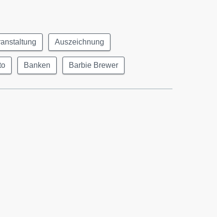
anstaltung
Auszeichnung
to
Banken
Barbie Brewer