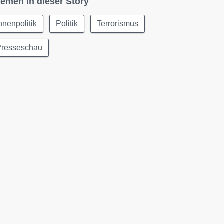
emen in dieser Story
nnenpolitik
Politik
Terrorismus
Presseschau