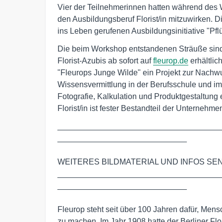
Vier der Teilnehmerinnen hatten während des 
den Ausbildungsberuf Florist/in mitzuwirken.
ins Leben gerufenen Ausbildungsinitiative "Pf
Die beim Workshop entstandenen Sträuße sin
Florist-Azubis ab sofort auf
fleurop.de
erhältlic
"Fleurops Junge Wilde" ein Projekt zur Nachw
Wissensvermittlung in der Berufsschule und im
Fotografie, Kalkulation und Produktgestaltung
Florist/in ist fester Bestandteil der Unternehm
_____________________________________
_____________________________

WEITERES BILDMATERIAL UND INFOS SEN
_____________________________________
_____________________________

Fleurop steht seit über 100 Jahren dafür, Mens
zu machen. Im Jahr 1908 hatte der Berliner Flo