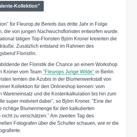
lente-Kollektion"
on" für Fleurop.de Bereits das dritte Jahr in Folge
an, die von jungen Nachwuchsfloristen entworfen wurde.
ional tätigen Top-Floristen Björn Kroner kreierten die
 Sträuße. Zusätzlich entstand im Rahmen des
beruf Florist/in.
bildende der Floristik die Chance an einem Workshop
jörn Kroner vom Team
"Fleurops Junge Wilde"
in Berlin
risten lernten die Azubis in der Blumenwerkstatt von
 einer Kollektion für den Onlineshop kennen: vom
n Wareneinsatz und die Kostenkalkulation bis hin zum
e super motiviert dabei", so Björn Kroner. "Eine der
e richtige Blumenmenge für den kalkulierten
nicht zu verschätzen." Am zweiten Tag des
ellen Fotografen über die Schulter schauen, wie er die
grafierte.