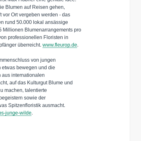
die Blumen auf Reisen gehen,

t vor Ort vergeben werden - das

n rund 50.000 lokal ansässige

25 Millionen Blumenarrangements pro

n professionellen Floristen in

fänger überreicht. 
www.fleurop.de
.

ammenschluss von jungen

m etwas bewegen und die

 aus internationalen

cht, auf das Kulturgut Blume und

 machen, talentierte

begeistern sowie der

ps-junge-wilde
.
