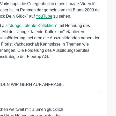
Workshops die Gelegenheit in einem Image-Video für
 Dieser ist im Rahmen der gemeinsam mit Blume2000.de
lück Dein Glück" auf
YouTube
zu sehen.
d als
"Junge-Talente-Kollektion"
mit Nennung des
h. Mit der "Junge-Talente-Kollektion" etablieren
uchsförderung, bei dem die Auszubildenden neben der
 Floristikfachgeschäft Kenntnisse in Themen wie
 erlangen. Die Förderung des Ausbildungsberufes
ensstrategie der Fleurop AG.
___________________________________________

DEN WIR GERN AUF ANFRAGE.

___________________________________________

chen weltweit mit Blumen glücklich

rist Max Hübner eine geniale Idee:
