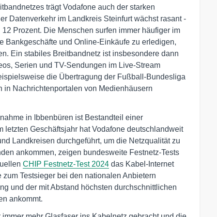
eitbandnetzes trägt Vodafone auch der starken
 Datenverkehr im Landkreis Steinfurt wächst rasant -
ll 12 Prozent. Die Menschen surfen immer häufiger im
hre Bankgeschäfte und Online-Einkäufe zu erledigen,
en. Ein stabiles Breitbandnetz ist insbesondere dann
ideos, Serien und TV-Sendungen im Live-Stream
eispielsweise die Übertragung der Fußball-Bundesliga
h in Nachrichtenportalen von Medienhäusern
hme in Ibbenbüren ist Bestandteil einer
 im letzten Geschäftsjahr hat Vodafone deutschlandweit
d Landkreisen durchgeführt, um die Netzqualität zu
den ankommen, zeigen bundesweite Festnetz-Tests
uellen
CHIP Festnetz-Test 2024
das Kabel-Internet
 zum Testsieger bei den nationalen Anbietern
ung und der mit Abstand höchsten durchschnittlichen
den ankommt.
 immer mehr Glasfaser ins Kabelnetz gebracht und die