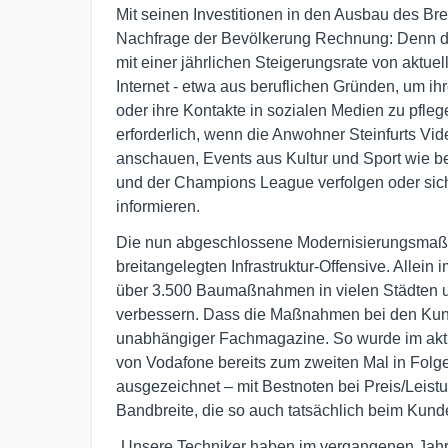
Mit seinen Investitionen in den Ausbau des Br
Nachfrage der Bevölkerung Rechnung: Denn der
mit einer jährlichen Steigerungsrate von aktue
Internet - etwa aus beruflichen Gründen, um i
oder ihre Kontakte in sozialen Medien zu pfleg
erforderlich, wenn die Anwohner Steinfurts V
anschauen, Events aus Kultur und Sport wie b
und der Champions League verfolgen oder sic
informieren.
Die nun abgeschlossene Modernisierungsmaßna
breitangelegten Infrastruktur-Offensive. Allein
über 3.500 Baumaßnahmen in vielen Städten un
verbessern. Dass die Maßnahmen bei den Kun
unabhängiger Fachmagazine. So wurde im akt
von Vodafone bereits zum zweiten Mal in Folge
ausgezeichnet – mit Bestnoten bei Preis/Leist
Bandbreite, die so auch tatsächlich beim Kun
„Unsere Techniker haben im vergangenen Jahr