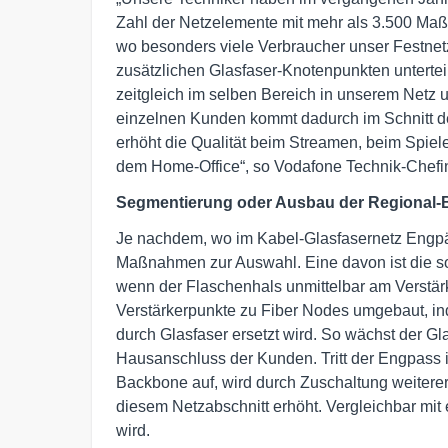
Zahl der Netzelemente mit mehr als 3.500 Ma
wo besonders viele Verbraucher unser Festnet
zusätzlichen Glasfaser-Knotenpunkten unterteil
zeitgleich im selben Bereich in unserem Netz 
einzelnen Kunden kommt dadurch im Schnitt de
erhöht die Qualität beim Streamen, beim Spiel
dem Home-Office“, so Vodafone Technik-Chefin
Segmentierung oder Ausbau der Regional
Je nachdem, wo im Kabel-Glasfasernetz Engpäs
Maßnahmen zur Auswahl. Eine davon ist die s
wenn der Flaschenhals unmittelbar am Verstärke
Verstärkerpunkte zu Fiber Nodes umgebaut, i
durch Glasfaser ersetzt wird. So wächst der Gla
Hausanschluss der Kunden. Tritt der Engpass
Backbone auf, wird durch Zuschaltung weiterer
diesem Netzabschnitt erhöht. Vergleichbar mit 
wird.