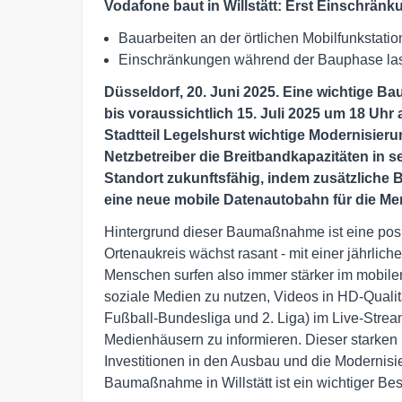
Vodafone baut in Willstätt: Erst Einschrän
Bauarbeiten an der örtlichen Mobilfunkstation
Einschränkungen während der Bauphase las
Düsseldorf, 20. Juni 2025. Eine wichtige B
bis voraussichtlich 15. Juli 2025 um 18 Uhr a
Stadtteil Legelshurst wichtige Modernisieru
Netzbetreiber die Breitbandkapazitäten in 
Standort zukunftsfähig, indem zusätzliche 
eine neue mobile Datenautobahn für die Me
Hintergrund dieser Baumaßnahme ist eine posi
Ortenaukreis wächst rasant - mit einer jährlich
Menschen surfen also immer stärker im mobilen
soziale Medien zu nutzen, Videos in HD-Qualit
Fußball-Bundesliga und 2. Liga) im Live-Strea
Medienhäusern zu informieren. Dieser starken
Investitionen in den Ausbau und die Modernis
Baumaßnahme in Willstätt ist ein wichtiger Be