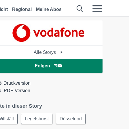
icht
Regional
Meine Abos
Alle Storys
Folgen
Druckversion
PDF-Version
te in dieser Story
illstätt
Legelshurst
Düsseldorf