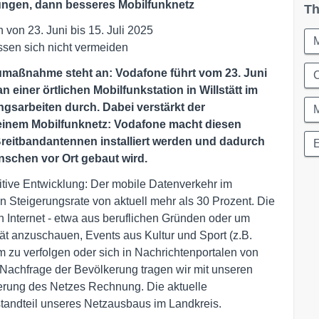
kungen, dann besseres Mobilfunknetz
Th
 von 23. Juni bis 15. Juli 2025
sen sich nicht vermeiden
aumaßnahme steht an: Vodafone führt vom 23. Juni
C
n einer örtlichen Mobilfunkstation in Willstätt im
ngsarbeiten durch. Dabei verstärkt der
seinem Mobilfunknetz: Vodafone macht diesen
Breitbandantennen installiert werden und dadurch
nschen vor Ort gebaut wird.
tive Entwicklung: Der mobile Datenverkehr im
en Steigerungsrate von aktuell mehr als 30 Prozent. Die
 Internet - etwa aus beruflichen Gründen oder um
ät anzuschauen, Events aus Kultur und Sport (z.B.
m zu verfolgen oder sich in Nachrichtenportalen von
 Nachfrage der Bevölkerung tragen wir mit unseren
ierung des Netzes Rechnung. Die aktuelle
standteil unseres Netzausbaus im Landkreis.