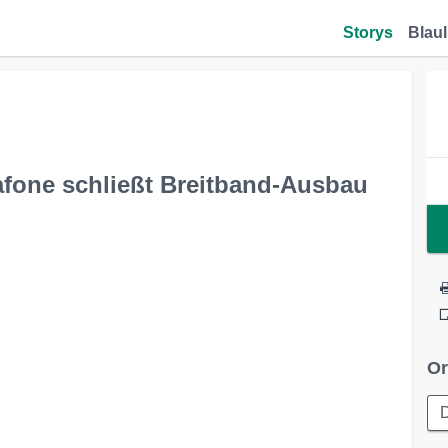
Storys
Blaul
afone schließt Breitband-Ausbau
Or
D