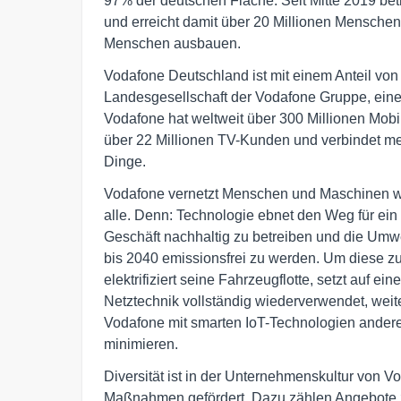
97% der deutschen Fläche. Seit Mitte 2019 bet
und erreicht damit über 20 Millionen Menschen
Menschen ausbauen.
Vodafone Deutschland ist mit einem Anteil v
Landesgesellschaft der Vodafone Gruppe, ein
Vodafone hat weltweit über 300 Millionen Mob
über 22 Millionen TV-Kunden und verbindet meh
Dinge.
Vodafone vernetzt Menschen und Maschinen wel
alle. Denn: Technologie ebnet den Weg für ein 
Geschäft nachhaltig zu betreiben und die Umwe
bis 2040 emissionsfrei zu werden. Um diese z
elektrifiziert seine Fahrzeugflotte, setzt auf ein
Netztechnik vollständig wiederverwendet, weiter
Vodafone mit smarten IoT-Technologien ander
minimieren.
Diversität ist in der Unternehmenskultur von V
Maßnahmen gefördert. Dazu zählen Angebote z