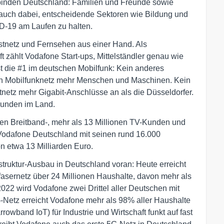
binden Deutschland: Familien und Freunde sowie
en auch dabei, entscheidende Sektoren wie Bildung und
-19 am Laufen zu halten.
Festnetz und Fernsehen aus einer Hand. Als
t zählt Vodafone Start-ups, Mittelständler genau wie
 die #1 im deutschen Mobilfunk: Kein anderes
in Mobilfunknetz mehr Menschen und Maschinen. Kein
netz mehr Gigabit-Anschlüsse an als die Düsseldorfer.
Kunden im Land.
ionen Breitband-, mehr als 13 Millionen TV-Kunden und
 Vodafone Deutschland mit seinen rund 16.000
n etwa 13 Milliarden Euro.
struktur-Ausbau in Deutschland voran: Heute erreicht
sernetz über 24 Millionen Haushalte, davon mehr als
2022 wird Vodafone zwei Drittel aller Deutschen mit
-Netz erreicht Vodafone mehr als 98% aller Haushalte
wband IoT) für Industrie und Wirtschaft funkt auf fast