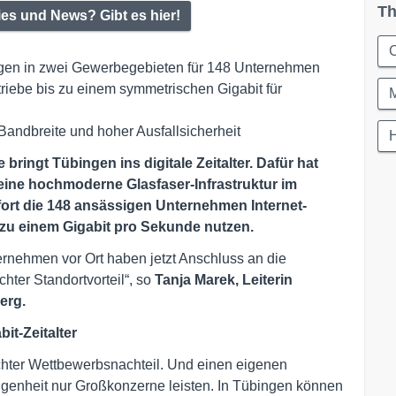
Th
ies und News? Gibt es hier!
C
ingen in zwei Gewerbegebieten für 148 Unternehmen
triebe bis zu einem symmetrischen Gigabit für
 Bandbreite und hoher Ausfallsicherheit
ringt Tübingen ins digitale Zeitalter. Dafür hat
ine hochmoderne Glasfaser-Infrastruktur im
fort die 148 ansässigen Unternehmen Internet-
zu einem Gigabit pro Sekunde nutzen.
ternehmen vor Ort haben jetzt Anschluss an die
hter Standortvorteil“, so
Tanja Marek, Leiterin
erg.
bit-Zeitalter
chter Wettbewerbsnachteil. Und einen eigenen
ngenheit nur Großkonzerne leisten. In Tübingen können