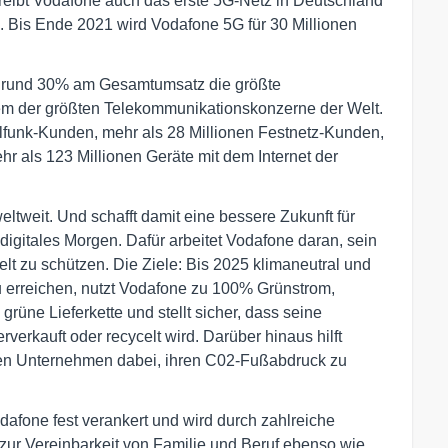
reibt Vodafone auch das erste 5G-Netz in Deutschland
. Bis Ende 2021 wird Vodafone 5G für 30 Millionen
on rund 30% am Gesamtumsatz die größte
em der größten Telekommunikationskonzerne der Welt.
ilfunk-Kunden, mehr als 28 Millionen Festnetz-Kunden,
r als 123 Millionen Geräte mit dem Internet der
tweit. Und schafft damit eine bessere Zukunft für
digitales Morgen. Dafür arbeitet Vodafone daran, sein
lt zu schützen. Die Ziele: Bis 2025 klimaneutral und
u erreichen, nutzt Vodafone zu 100% Grünstrom,
e grüne Lieferkette und stellt sicher, dass seine
verkauft oder recycelt wird. Darüber hinaus hilft
en Unternehmen dabei, ihren C02-Fußabdruck zu
odafone fest verankert und wird durch zahlreiche
ur Vereinbarkeit von Familie und Beruf ebenso wie