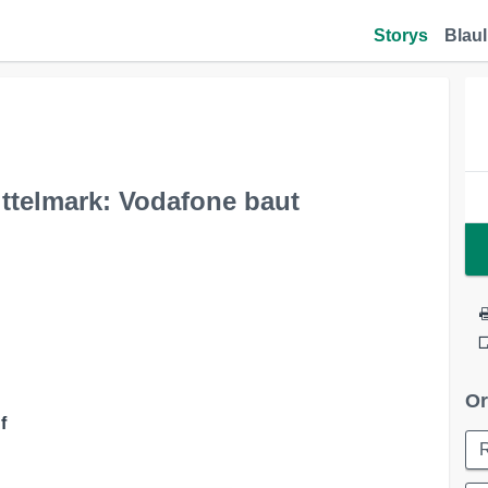
Storys
Blaul
ttelmark: Vodafone baut
Or
f