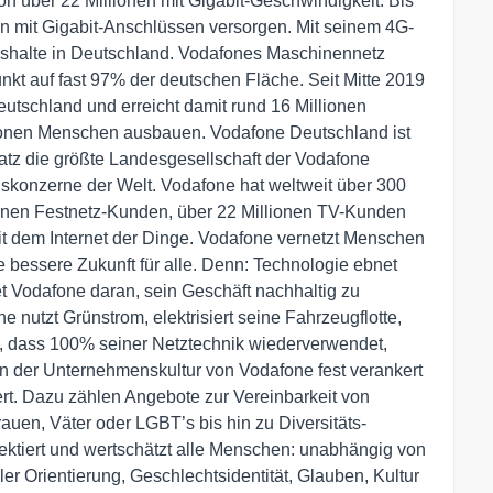
on über 22 Millionen mit Gigabit-Geschwindigkeit. Bis
en mit Gigabit-Anschlüssen versorgen. Mit seinem 4G-
ushalte in Deutschland. Vodafones Maschinennetz
unkt auf fast 97% der deutschen Fläche. Seit Mitte 2019
eutschland und erreicht damit rund 16 Millionen
ionen Menschen ausbauen. Vodafone Deutschland ist
tz die größte Landesgesellschaft der Vodafone
konzerne der Welt. Vodafone hat weltweit über 300
ionen Festnetz-Kunden, über 22 Millionen TV-Kunden
it dem Internet der Dinge. Vodafone vernetzt Menschen
e bessere Zukunft für alle. Denn: Technologie ebnet
et Vodafone daran, sein Geschäft nachhaltig zu
 nutzt Grünstrom, elektrisiert seine Fahrzeugflotte,
her, dass 100% seiner Netztechnik wiederverwendet,
st in der Unternehmenskultur von Vodafone fest verankert
t. Dazu zählen Angebote zur Vereinbarkeit von
auen, Väter oder LGBT’s bis hin zu Diversitäts-
ektiert und wertschätzt alle Menschen: unabhängig von
ler Orientierung, Geschlechtsidentität, Glauben, Kultur