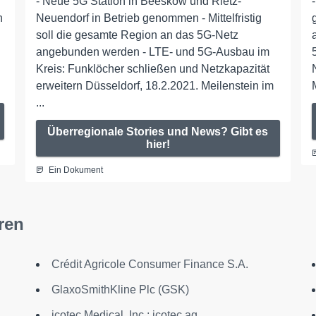
- Neue 5G Station in Beeskow und Rietz-
n
Neuendorf in Betrieb genommen - Mittelfristig
soll die gesamte Region an das 5G-Netz
angebunden werden - LTE- und 5G-Ausbau im
Kreis: Funklöcher schließen und Netzkapazität
erweitern Düsseldorf, 18.2.2021. Meilenstein im
...
Überregionale Stories und News? Gibt es
hier!
Ein Dokument
ren
Crédit Agricole Consumer Finance S.A.
GlaxoSmithKline Plc (GSK)
icotec Medical, Inc.; icotec ag