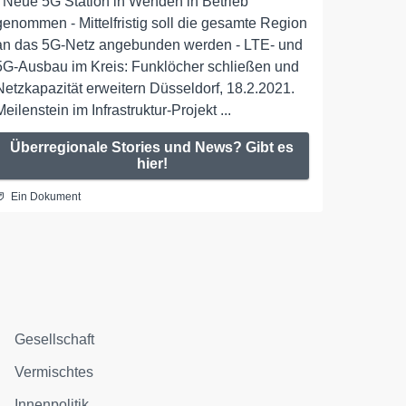
- Neue 5G Station in Wenden in Betrieb
genommen - Mittelfristig soll die gesamte Region
an das 5G-Netz angebunden werden - LTE- und
5G-Ausbau im Kreis: Funklöcher schließen und
Netzkapazität erweitern Düsseldorf, 18.2.2021.
Meilenstein im Infrastruktur-Projekt ...
Überregionale Stories und News? Gibt es
hier!
Ein Dokument
Gesellschaft
Vermischtes
Innenpolitik