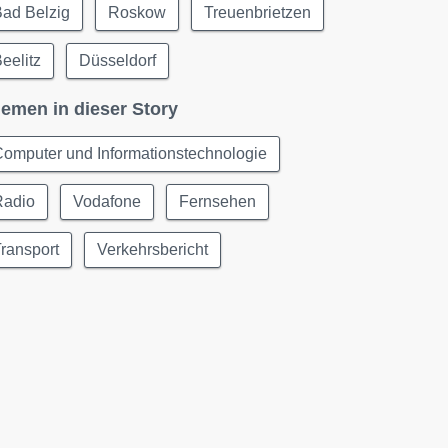
Bad Belzig
Roskow
Treuenbrietzen
eelitz
Düsseldorf
emen in dieser Story
omputer und Informationstechnologie
Radio
Vodafone
Fernsehen
ransport
Verkehrsbericht