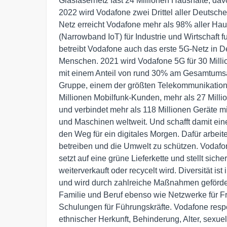
Glasfasernetz fast 24 Millionen Haushalte, dav
2022 wird Vodafone zwei Drittel aller Deutsch
Netz erreicht Vodafone mehr als 98% aller Ha
(Narrowband IoT) für Industrie und Wirtschaft f
betreibt Vodafone auch das erste 5G-Netz in D
Menschen. 2021 wird Vodafone 5G für 30 Mill
mit einem Anteil von rund 30% am Gesamtumsa
Gruppe, einem der größten Telekommunikations
Millionen Mobilfunk-Kunden, mehr als 27 Mill
und verbindet mehr als 118 Millionen Geräte m
und Maschinen weltweit. Und schafft damit ein
den Weg für ein digitales Morgen. Dafür arbeit
betreiben und die Umwelt zu schützen. Vodafone
setzt auf eine grüne Lieferkette und stellt sic
weiterverkauft oder recycelt wird. Diversität i
und wird durch zahlreiche Maßnahmen geförder
Familie und Beruf ebenso wie Netzwerke für Fr
Schulungen für Führungskräfte. Vodafone resp
ethnischer Herkunft, Behinderung, Alter, sexuel