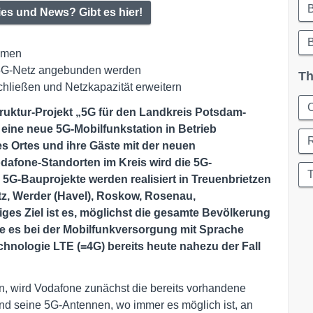
ies und News? Gibt es hier!
B
ommen
as 5G-Netz angebunden werden
Th
hließen und Netzkapazität erweitern
C
struktur-Projekt „5G für den Landkreis Potsdam-
 eine neue 5G-Mobilfunkstation in Betrieb
 Ortes und ihre Gäste mit der neuen
dafone-Standorten im Kreis wird die 5G-
T
 5G-Bauprojekte werden realisiert in Treuenbrietzen
litz, Werder (Havel), Roskow, Rosenau,
iges Ziel ist es, möglichst die gesamte Bevölkerung
ie es bei der Mobilfunkversorgung mit Sprache
hnologie LTE (=4G) bereits heute nahezu der Fall
, wird Vodafone zunächst die bereits vorhandene
und seine 5G-Antennen, wo immer es möglich ist, an