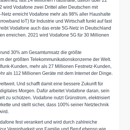
sernetz fast 24 Millionen Haushalte, davon über 22
2 wird Vodafone zwei Drittel aller Deutschen mit
-Netz erreicht Vodafone mehr als 98% aller Haushalte
wband IoT) für Industrie und Wirtschaft funkt auf fast
reibt Vodafone auch das erste 5G-Netz in Deutschland
n erreichen. 2021 wird Vodafone 5G für 30 Millionen
on rund 30% am Gesamtumsatz die größte
em der größten Telekommunikationskonzerne der Welt.
ilfunk-Kunden, mehr als 27 Millionen Festnetz-Kunden,
r als 112 Millionen Geräte mit dem Internet der Dinge.
tweit. Und schafft damit eine bessere Zukunft für
digitales Morgen. Dafür arbeitet Vodafone daran, sein
t zu schützen. Vodafone nutzt Grünstrom, elektrisiert
erkette und stellt sicher, dass 100% seiner Netztechnik
wird.
odafone fest verankert und wird durch zahlreiche
ur Vereinbarkeit von Familie und Beruf ebenso wie