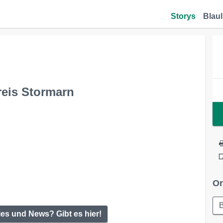
Storys
Blaul
reis Stormarn
Or
ies und News? Gibt es hier!