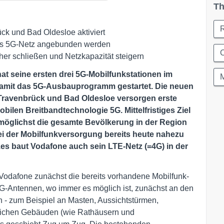
Th
k und Bad Oldesloe aktiviert
n das 5G-Netz angebunden werden
C
her schließen und Netzkapazität steigern
at seine ersten drei 5G-Mobilfunkstationen im
amit das 5G-Ausbauprogramm gestartet. Die neuen
Travenbrück und Bad Oldesloe versorgen
erste
bilen Breitbandtechnologie 5G. Mittelfristiges Ziel
möglichst die gesamte Bevölkerung in der Region
ei der Mobilfunkversorgung bereits heute nahezu
tzes baut Vodafone auch sein LTE-Netz (=4G) in der
 Vodafone zunächst die bereits vorhandene Mobilfunk-
5G-Antennen, wo immer es möglich ist, zunächst an den
 - zum Beispiel an Masten, Aussichtstürmen,
tlichen Gebäuden (wie Rathäusern und