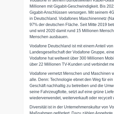
Vodafone in seinem bundesweiten Kabel-Glasfa
Millionen mit Gigabit-Geschwindigkeit. Bis 202
Gigabit-Anschlüssen versorgen. Mit seinem 4G
in Deutschland. Vodafones Maschinennetz (Narro
97% der deutschen Fläche. Seit Mitte 2019 bet
und wird 2020 damit rund 15 Millionen Mensche
Menschen ausbauen.
Vodafone Deutschland ist mit einem Anteil v
Landesgesellschaft der Vodafone Gruppe, ein
Vodafone hat weltweit über 300 Millionen Mob
über 22 Millionen TV-Kunden und verbindet meh
Vodafone vernetzt Menschen und Maschinen wel
alle. Denn: Technologie ebnet den Weg für ein 
Geschäft nachhaltig zu betreiben und die Umwel
seine Fahrzeugflotte, setzt auf eine grüne Lief
wiederverwendet, weiterverkauft oder recycelt 
Diversität ist in der Unternehmenskultur von V
Maßnahmen gefördert. Dazu zählen Angebote z