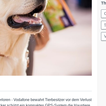
Th
C
erloren - Vodafone bewahrt Tierbesitzer vor dem Verlust
acker schützt ein kompaktes GPS-System die Haustiere