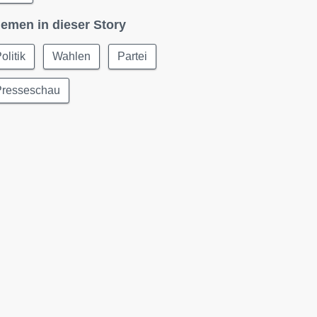
emen in dieser Story
olitik
Wahlen
Partei
Presseschau