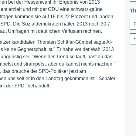
ünen bei der Hessenwahl ihr Ergebnis von 2013
zent erzielt und mit der CDU eine schwarz-grüne
Th
mfragen kommen sie auf 18 bis 22 Prozent und landen
er SPD. Die Sozialdemokraten hatten 2013 noch 30,7
P
ut Umfragen mit deutlichen Verlusten rechnen.
itzenkandidaten Thorsten Schäfer-Gümbel sagte Al-
s keine Gegnerschaft ist." Er habe vor der Wahl 2013
 ungünstig sei. "Wenn der Trend so läuft, hast du das
ampelst und strampelst, aber du kannst nichts machen."
n, das brauche der SPD-Politiker jetzt am
nen uns seit er in den Landtag gekommen ist." Schäfer-
irk der SPD" behandelt.