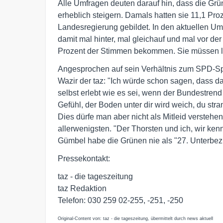
Alle Umfragen deuten darauf hin, dass die Gr
erheblich steigern. Damals hatten sie 11,1 Pro
Landesregierung gebildet. In den aktuellen U
damit mal hinter, mal gleichauf und mal vor d
Prozent der Stimmen bekommen. Sie müssen la
Angesprochen auf sein Verhältnis zum SPD-Sp
Wazir der taz: "Ich würde schon sagen, dass da
selbst erlebt wie es sei, wenn der Bundestrend
Gefühl, der Boden unter dir wird weich, du str
Dies dürfe man aber nicht als Mitleid verstehe
allerwenigsten. "Der Thorsten und ich, wir ken
Gümbel habe die Grünen nie als "27. Unterbez
Pressekontakt:
taz - die tageszeitung
taz Redaktion
Telefon: 030 259 02-255, -251, -250
Original-Content von: taz - die tageszeitung, übermittelt durch news aktuell