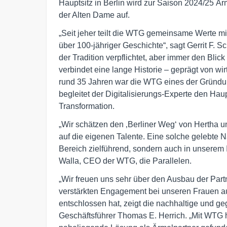
Hauptsitz in Berlin wird zur Saison 2024/25 Är
der Alten Dame auf.
„Seit jeher teilt die WTG gemeinsame Werte mit
über 100-jähriger Geschichte“, sagt Gerrit F.
der Tradition verpflichtet, aber immer den Blic
verbindet eine lange Historie – geprägt von wir
rund 35 Jahren war die WTG eines der Gründu
begleitet der Digitalisierungs-Experte den Hau
Transformation.
„Wir schätzen den ‚Berliner Weg‘ von Hertha u
auf die eigenen Talente. Eine solche gelebte Nac
Bereich zielführend, sondern auch in unserem 
Walla, CEO der WTG, die Parallelen.
„Wir freuen uns sehr über den Ausbau der Part
verstärkten Engagement bei unseren Frauen auc
entschlossen hat, zeigt die nachhaltige und ge
Geschäftsführer Thomas E. Herrich. „Mit WTG