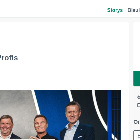
Storys
Blaul
rofis
Or
B