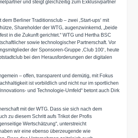
melpartner und steigt gleichzeitig zum Exklusivpartner
 dem Berliner Traditionsclub – zwei ‚Start-ups‘ mit
 Schütze, Shareholder der WTG, augenzwinkernd, „beide
k fest in die Zukunft gerichtet.“ WTG und Hertha BSC
tschaftlicher sowie technologischer Partnerschaft. Vor
ngsmitglieder der Sponsoren-Gruppe ‚Club 100‘, heute
ptstadtclub bei den Herausforderungen der digitalen
ngemein – offen, transparent und demütig, mit Fokus
hhaltigkeit ist vorbildlich und nicht nur im sportlichen
Innovations- und Technologie-Umfeld“ betont auch Dirk
nerschaft mit der WTG. Dass sie sich nach dem
h zu diesem Schritt aufs Trikot der Profis
genseitige Wertschätzung“, unterstreicht
 haben wir eine ebenso überzeugende wie