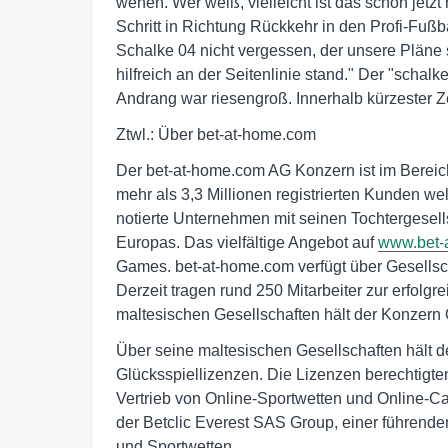
wehen. Wer weiß, vielleicht ist das schon jetzt
Schritt in Richtung Rückkehr in den Profi-Fußb
Schalke 04 nicht vergessen, der unsere Pläne 
hilfreich an der Seitenlinie stand." Der "schal
Andrang war riesengroß. Innerhalb kürzester Z
Ztwl.: Über bet-at-home.com
Der bet-at-home.com AG Konzern ist im Bereich
mehr als 3,3 Millionen registrierten Kunden we
notierte Unternehmen mit seinen Tochtergesell
Europas. Das vielfältige Angebot auf
www.bet-
Games. bet-at-home.com verfügt über Gesellscha
Derzeit tragen rund 250 Mitarbeiter zur erfolg
maltesischen Gesellschaften hält der Konzern 
Über seine maltesischen Gesellschaften hält 
Glücksspiellizenzen. Die Lizenzen berechtigt
Vertrieb von Online-Sportwetten und Online-Ca
der Betclic Everest SAS Group, einer führend
und Sportwetten.