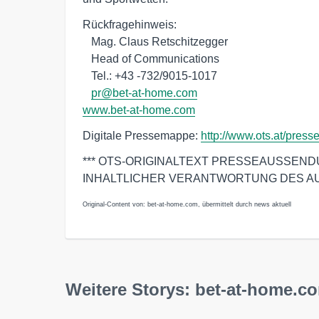
Rückfragehinweis:

   Mag. Claus Retschitzegger

   Head of Communications

   Tel.: +43 -732/9015-1017

pr@bet-at-home.com
www.bet-at-home.com
Digitale Pressemappe:
http://www.ots.at/pre
*** OTS-ORIGINALTEXT PRESSEAUSSEN
INHALTLICHER VERANTWORTUNG DES A
Original-Content von: bet-at-home.com, übermittelt durch news aktuell
Weitere Storys: bet-at-home.c