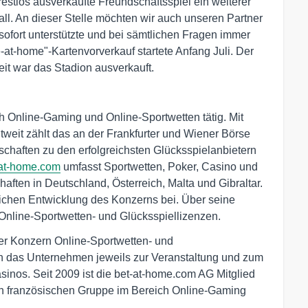
 restlos ausverkaufte Freundschaftsspiel ein weiterer
all. An dieser Stelle möchten wir auch unseren Partner
sofort unterstützte und bei sämtlichen Fragen immer
ke-at-home"-Kartenvorverkauf startete Anfang Juli. Der
eit war das Stadion ausverkauft.
 Online-Gaming und Online-Sportwetten tätig. Mit
ltweit zählt das an der Frankfurter und Wiener Börse
schaften zu den erfolgreichsten Glücksspielanbietern
at-home.com
umfasst Sportwetten, Poker, Casino und
ften in Deutschland, Österreich, Malta und Gibraltar.
reichen Entwicklung des Konzerns bei. Über seine
Online-Sportwetten- und Glücksspiellizenzen.
der Konzern Online-Sportwetten- und
en das Unternehmen jeweils zur Veranstaltung und zum
sinos. Seit 2009 ist die bet-at-home.com AG Mitglied
en französischen Gruppe im Bereich Online-Gaming