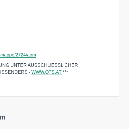
ssemappe/2724/aom
DUNG UNTER AUSSCHLIESSLICHER
USSENDERS -
WWW.OTS.AT
***
om