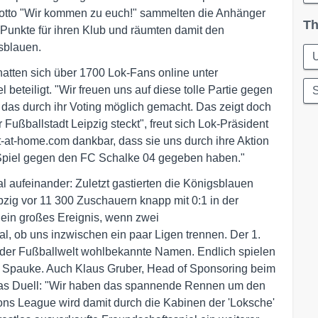
otto "Wir kommen zu euch!" sammelten die Anhänger
Th
 Punkte für ihren Klub und räumten damit den
sblauen.
atten sich über 1700 Lok-Fans online unter
beteiligt. "Wir freuen uns auf diese tolle Partie gegen
S
das durch ihr Voting möglich gemacht. Das zeigt doch
 Fußballstadt Leipzig steckt", freut sich Lok-Präsident
t-at-home.com dankbar, dass sie uns durch ihre Aktion
s Spiel gegen den FC Schalke 04 gegeben haben."
al aufeinander: Zuletzt gastierten die Königsblauen
pzig vor 11 300 Zuschauern knapp mit 0:1 in der
ein großes Ereignis, wenn zwei
l, ob uns inzwischen ein paar Ligen trennen. Der 1.
 der Fußballwelt wohlbekannte Namen. Endlich spielen
o Spauke. Auch Klaus Gruber, Head of Sponsoring beim
f das Duell: "Wir haben das spannende Rennen um den
ons League wird damit durch die Kabinen der 'Loksche'