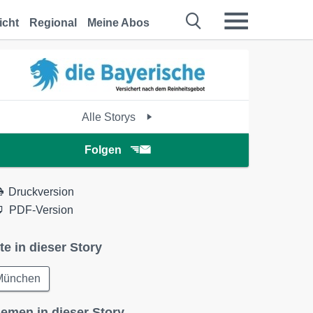
icht
Regional
Meine Abos
Alle Storys
Folgen
Druckversion
PDF-Version
te in dieser Story
München
emen in dieser Story