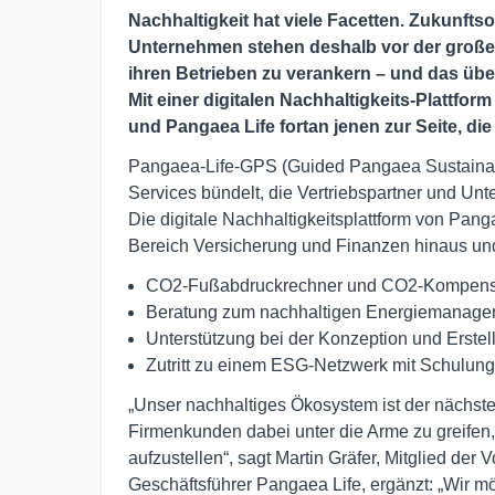
Nachhaltigkeit hat viele Facetten. Zukunft
Unternehmen stehen deshalb vor der großen
ihren Betrieben zu verankern – und das üb
Mit einer digitalen Nachhaltigkeits-Plattfor
und Pangaea Life fortan jenen zur Seite, d
Pangaea-Life-GPS (Guided Pangaea Sustainabilt
Services bündelt, die Vertriebspartner und Unt
Die digitale Nachhaltigkeitsplattform von Pang
Bereich Versicherung und Finanzen hinaus und
CO2-Fußabdruckrechner und CO2-Kompens
Beratung zum nachhaltigen Energiemanage
Unterstützung bei der Konzeption und Erstell
Zutritt zu einem ESG-Netzwerk mit Schulun
„Unser nachhaltiges Ökosystem ist der nächste
Firmenkunden dabei unter die Arme zu greifen, 
aufzustellen“, sagt Martin Gräfer, Mitglied de
Geschäftsführer Pangaea Life, ergänzt: „Wir möc