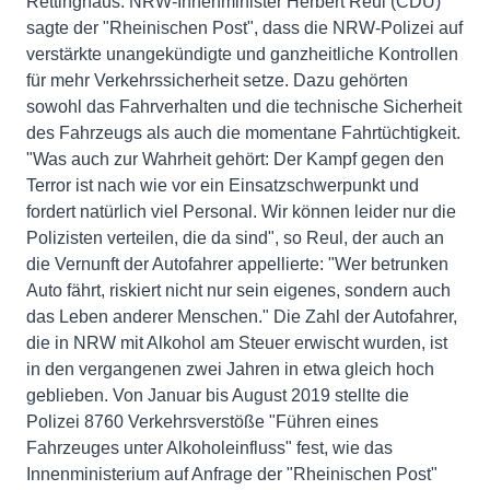
Rettinghaus. NRW-Innenminister Herbert Reul (CDU)
sagte der "Rheinischen Post", dass die NRW-Polizei auf
verstärkte unangekündigte und ganzheitliche Kontrollen
für mehr Verkehrssicherheit setze. Dazu gehörten
sowohl das Fahrverhalten und die technische Sicherheit
des Fahrzeugs als auch die momentane Fahrtüchtigkeit.
"Was auch zur Wahrheit gehört: Der Kampf gegen den
Terror ist nach wie vor ein Einsatzschwerpunkt und
fordert natürlich viel Personal. Wir können leider nur die
Polizisten verteilen, die da sind", so Reul, der auch an
die Vernunft der Autofahrer appellierte: "Wer betrunken
Auto fährt, riskiert nicht nur sein eigenes, sondern auch
das Leben anderer Menschen." Die Zahl der Autofahrer,
die in NRW mit Alkohol am Steuer erwischt wurden, ist
in den vergangenen zwei Jahren in etwa gleich hoch
geblieben. Von Januar bis August 2019 stellte die
Polizei 8760 Verkehrsverstöße "Führen eines
Fahrzeuges unter Alkoholeinfluss" fest, wie das
Innenministerium auf Anfrage der "Rheinischen Post"