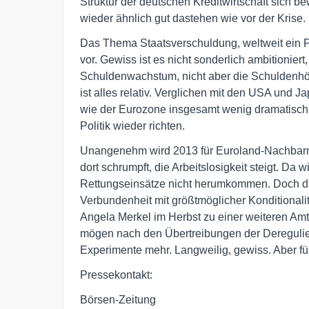
Struktur der deutschen Kreditwirtschaft sich be
wieder ähnlich gut dastehen wie vor der Krise.
Das Thema Staatsverschuldung, weltweit ein P
vor. Gewiss ist es nicht sonderlich ambitionie
Schuldenwachstum, nicht aber die Schuldenhöhe
ist alles relativ. Verglichen mit den USA und
wie der Eurozone insgesamt wenig dramatisch a
Politik wieder richten.
Unangenehm wird 2013 für Euroland-Nachbarn w
dort schrumpft, die Arbeitslosigkeit steigt. Da
Rettungseinsätze nicht herumkommen. Doch die
Verbundenheit mit größtmöglicher Konditional
Angela Merkel im Herbst zu einer weiteren Amt
mögen nach den Übertreibungen der Deregulie
Experimente mehr. Langweilig, gewiss. Aber fü
Pressekontakt:
Börsen-Zeitung