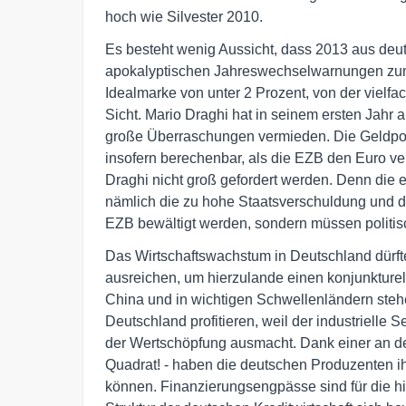
hoch wie Silvester 2010.
Es besteht wenig Aussicht, dass 2013 aus deut
apokalyptischen Jahreswechselwarnungen zum Tr
Idealmarke von unter 2 Prozent, von der vielfac
Sicht. Mario Draghi hat in seinem ersten Jahr
große Überraschungen vermieden. Die Geldpolit
insofern berechenbar, als die EZB den Euro ve
Draghi nicht groß gefordert werden. Denn die 
nämlich die zu hohe Staatsverschuldung und di
EZB bewältigt werden, sondern müssen politis
Das Wirtschaftswachstum in Deutschland dürft
ausreichen, um hierzulande einen konjunkture
China und in wichtigen Schwellenländern ste
Deutschland profitieren, weil der industrielle 
der Wertschöpfung ausmacht. Dank einer an den 
Quadrat! - haben die deutschen Produzenten i
können. Finanzierungsengpässe sind für die hie