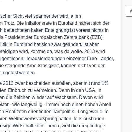
W
scher Sicht viel spannender wird, allen
otz. Die Inflationsrate in Euroland nähert sich der
h befürchteten kalten Enteignung ist vorerst nichts in
 als Präsident der Europäischen Zentralbank (EZB)
ik in Euroland hat sich zwar geändert, ist aber
rteidigen wird, komme da, was da wolle. 2013 wird
eigentlichen Herausforderungen einzelner Euro-Länder,
e steigende Arbeitslosigkeit, können nicht von der
ch gelöst werden.
e 2013 zwar bescheiden ausfallen, aber mit rund 1%
llen Einbruch zu vermeiden. Denn in den USA, in
hen die Zeichen wieder auf Wachstum. Davon wird
Sektor - wie langweilig - immer noch einen hohen Anteil
Realitäten orientierten Tarifpolitik - Langeweile im
hren Wettbewerbsvorsprung halten, teils ausbauen
sige Wirtschaft kein Thema, weil die dreigliedrige