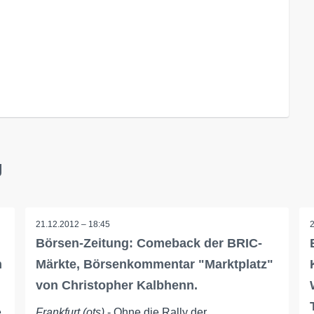
g
21.12.2012 – 18:45
Börsen-Zeitung: Comeback der BRIC-
n
Märkte, Börsenkommentar "Marktplatz"
von Christopher Kalbhenn.
e
Frankfurt (ots)
- Ohne die Rally der