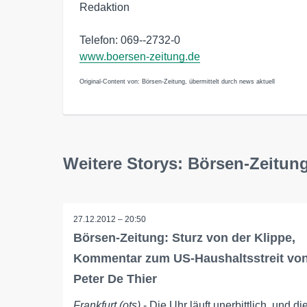
Redaktion
Telefon: 069--2732-0
www.boersen-zeitung.de
Original-Content von: Börsen-Zeitung, übermittelt durch news aktuell
Weitere Storys: Börsen-Zeitun
27.12.2012 – 20:50
Börsen-Zeitung: Sturz von der Klippe,
Kommentar zum US-Haushaltsstreit vo
Peter De Thier
Frankfurt (ots)
- Die Uhr läuft unerbittlich, und di