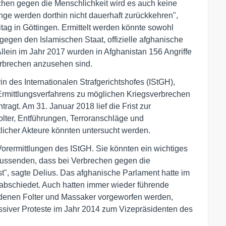
echen gegen die Menschlichkeit wird es auch keine
nge werden dorthin nicht dauerhaft zurückkehren",
itag in Göttingen. Ermittelt werden könnte sowohl
egen den Islamischen Staat, offizielle afghanische
llein im Jahr 2017 wurden in Afghanistan 156 Angriffe
verbrechen anzusehen sind.
 des Internationalen Strafgerichtshofes (IStGH),
s Ermittlungsverfahrens zu möglichen Kriegsverbrechen
agt. Am 31. Januar 2018 lief die Frist zur
ter, Entführungen, Terroranschläge und
tlicher Akteure könnten untersucht werden.
orermittlungen des IStGH. Sie könnten ein wichtiges
n aussenden, dass bei Verbrechen gegen die
st", sagte Delius. Das afghanische Parlament hatte im
rabschiedet. Auch hatten immer wieder führende
denen Folter und Massaker vorgeworfen werden,
siver Proteste im Jahr 2014 zum Vizepräsidenten des