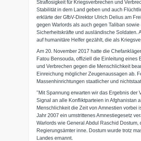
Straflosigkeit für Kriegsverbrechen und Verbr
Stabilität in dem Land geben und auch Flüchtli
erklärte der GfbV-Direktor Ulrich Delius am Fre
gegen Warlords als auch gegen Taliban sowie g
Sicherheitskräfte und ausländische Soldaten. A
auf humanitäre Helfer gezählt, die als Kriegs
Am 20. November 2017 hatte die Chefanklägerin
Fatou Bensouda, offiziell die Einleitung eine
und Verbrechen gegen die Menschlichkeit beantr
Einreichung möglicher Zeugenaussagen ab. Fol
Massenhinrichtungen staatlicher und nichtstaa
"Mit Spannung erwarten wir das Ergebnis der V
Signal an alle Konfliktparteien in Afghanista
Menschlichkeit die Zeit von Amnestien vorbei i
Jahr 2007 ein umstrittenes Amnestiegesetz ve
Warlords wie General Abdul Raschid Dostum, 
Regierungsämter inne. Dostum wurde trotz mas
Landes ernannt.