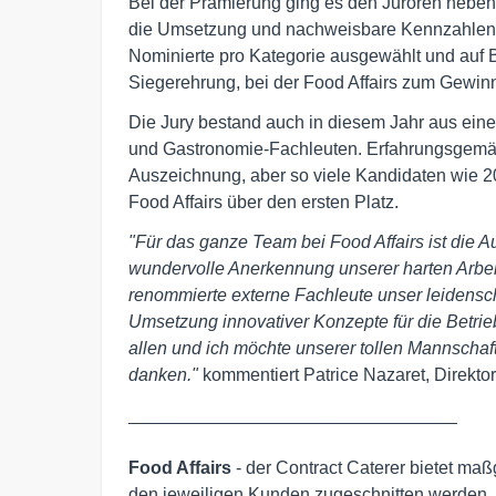
Bei der Prämierung ging es den Juroren nebe
die Umsetzung und nachweisbare Kennzahlen
Nominierte pro Kategorie ausgewählt und auf Ba
Siegerehrung, bei der Food Affairs zum Gewinn
Die Jury bestand auch in diesem Jahr aus ein
und Gastronomie-Fachleuten. Erfahrungsgemäß
Auszeichnung, aber so viele Kandidaten wie 2
Food Affairs über den ersten Platz.
"Für das ganze Team bei Food Affairs ist die 
wundervolle Anerkennung unserer harten Arbeit
renommierte externe Fachleute unser leidensc
Umsetzung innovativer Konzepte für die Betri
allen und ich möchte unserer tollen Mannschaf
danken."
kommentiert Patrice Nazaret, Direktor 
_________________________________

Food Affairs
 - der Contract Caterer bietet maß
den jeweiligen Kunden zugeschnitten werden. Eb