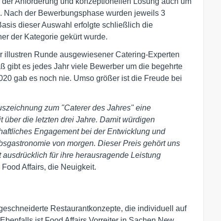
n der Anforderung und konzeptionellen Lösung auch um
. Nach der Bewerbungsphase wurden jeweils 3
sis dieser Auswahl erfolgte schließlich die
er der Kategorie gekürt wurde.
er illustren Runde ausgewiesener Catering-Experten
 gibt es jedes Jahr viele Bewerber um die begehrte
020 gab es noch nie. Umso größer ist die Freude bei
Auszeichnung zum "Caterer des Jahres" eine
 über die letzten drei Jahre. Damit würdigen
haftliches Engagement bei der Entwicklung und
ebsgastronomie von morgen. Dieser Preis gehört uns
t ausdrücklich für ihre herausragende Leistung
Food Affairs, die Neuigkeit.
geschneiderte Restaurantkonzepte, die individuell auf 
enfalls ist Food Affairs Vorreiter in Sachen New 