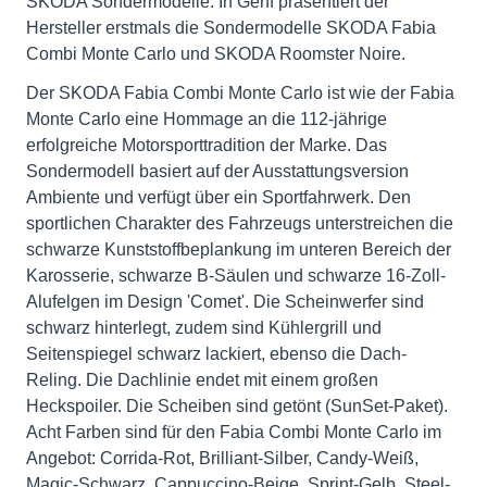
SKODA Sondermodelle. In Genf präsentiert der
Hersteller erstmals die Sondermodelle SKODA Fabia
Combi Monte Carlo und SKODA Roomster Noire.
Der SKODA Fabia Combi Monte Carlo ist wie der Fabia
Monte Carlo eine Hommage an die 112-jährige
erfolgreiche Motorsporttradition der Marke. Das
Sondermodell basiert auf der Ausstattungsversion
Ambiente und verfügt über ein Sportfahrwerk. Den
sportlichen Charakter des Fahrzeugs unterstreichen die
schwarze Kunststoffbeplankung im unteren Bereich der
Karosserie, schwarze B-Säulen und schwarze 16-Zoll-
Alufelgen im Design 'Comet'. Die Scheinwerfer sind
schwarz hinterlegt, zudem sind Kühlergrill und
Seitenspiegel schwarz lackiert, ebenso die Dach-
Reling. Die Dachlinie endet mit einem großen
Heckspoiler. Die Scheiben sind getönt (SunSet-Paket).
Acht Farben sind für den Fabia Combi Monte Carlo im
Angebot: Corrida-Rot, Brilliant-Silber, Candy-Weiß,
Magic-Schwarz, Cappuccino-Beige, Sprint-Gelb, Steel-