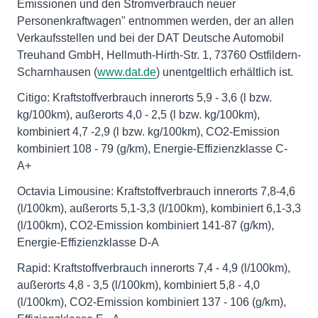
Emissionen und den Stromverbrauch neuer
Personenkraftwagen" entnommen werden, der an allen
Verkaufsstellen und bei der DAT Deutsche Automobil
Treuhand GmbH, Hellmuth-Hirth-Str. 1, 73760 Ostfildern-
Scharnhausen (
www.dat.de
) unentgeltlich erhältlich ist.
Citigo: Kraftstoffverbrauch innerorts 5,9 - 3,6 (l bzw.
kg/100km), außerorts 4,0 - 2,5 (l bzw. kg/100km),
kombiniert 4,7 -2,9 (l bzw. kg/100km), CO2-Emission
kombiniert 108 - 79 (g/km), Energie-Effizienzklasse C-
A+
Octavia Limousine: Kraftstoffverbrauch innerorts 7,8-4,6
(l/100km), außerorts 5,1-3,3 (l/100km), kombiniert 6,1-3,3
(l/100km), CO2-Emission kombiniert 141-87 (g/km),
Energie-Effizienzklasse D-A
Rapid: Kraftstoffverbrauch innerorts 7,4 - 4,9 (l/100km),
außerorts 4,8 - 3,5 (l/100km), kombiniert 5,8 - 4,0
(l/100km), CO2-Emission kombiniert 137 - 106 (g/km),