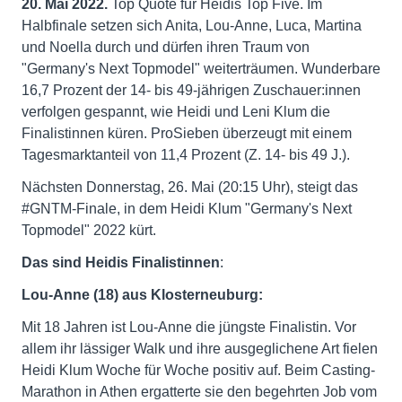
20. Mai 2022.
Top Quote für Heidis Top Five. Im
Halbfinale setzen sich Anita, Lou-Anne, Luca, Martina
und Noella durch und dürfen ihren Traum von
"Germany's Next Topmodel" weiterträumen. Wunderbare
16,7 Prozent der 14- bis 49-jährigen Zuschauer:innen
verfolgen gespannt, wie Heidi und Leni Klum die
Finalistinnen küren. ProSieben überzeugt mit einem
Tagesmarktanteil von 11,4 Prozent (Z. 14- bis 49 J.).
Nächsten Donnerstag, 26. Mai (20:15 Uhr), steigt das
#GNTM-Finale, in dem Heidi Klum "Germany's Next
Topmodel" 2022 kürt.
Das sind Heidis Finalistinnen
:
Lou-Anne (18) aus Klosterneuburg:
Mit 18 Jahren ist Lou-Anne die jüngste Finalistin. Vor
allem ihr lässiger Walk und ihre ausgeglichene Art fielen
Heidi Klum Woche für Woche positiv auf. Beim Casting-
Marathon in Athen ergatterte sie den begehrten Job vom