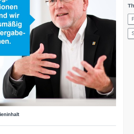
Th
P
S
ieninhalt