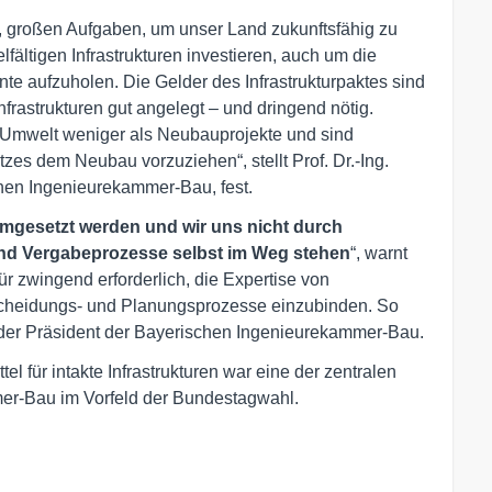
n, großen Aufgaben, um unser Land zukunftsfähig zu
lfältigen Infrastrukturen investieren, auch um die
e aufzuholen. Die Gelder des Infrastrukturpaktes sind
frastrukturen gut angelegt – und dringend nötig.
Umwelt weniger als Neubauprojekte und sind
s dem Neubau vorzuziehen“, stellt Prof. Dr.-Ing.
hen Ingenieurekammer-Bau, fest.
l umgesetzt werden und wir uns nicht durch
nd Vergabeprozesse selbst im Weg stehen
“, warnt
ür zwingend erforderlich, die Expertise von
tscheidungs- und Planungsprozesse einzubinden. So
t der Präsident der Bayerischen Ingenieurekammer-Bau.
tel für intakte Infrastrukturen war eine der zentralen
er-Bau im Vorfeld der Bundestagwahl.