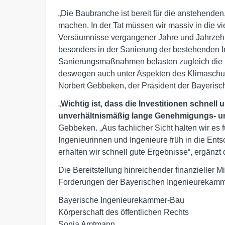
„Die Baubranche ist bereit für die anstehende
machen. In der Tat müssen wir massiv in die vie
Versäumnisse vergangener Jahre und Jahrzehnt
besonders in der Sanierung der bestehenden In
Sanierungsmaßnahmen belasten zugleich die 
deswegen auch unter Aspekten des Klimaschutze
Norbert Gebbeken, der Präsident der Bayerisc
„
Wichtig ist, dass die Investitionen schnel
unverhältnismäßig lange Genehmigungs- u
Gebbeken. „Aus fachlicher Sicht halten wir es f
Ingenieurinnen und Ingenieure früh in die En
erhalten wir schnell gute Ergebnisse“, ergänz
Die Bereitstellung hinreichender finanzieller Mit
Forderungen der Bayerischen Ingenieurekamm
Bayerische Ingenieurekammer-Bau

Körperschaft des öffentlichen Rechts

Sonja Amtmann
