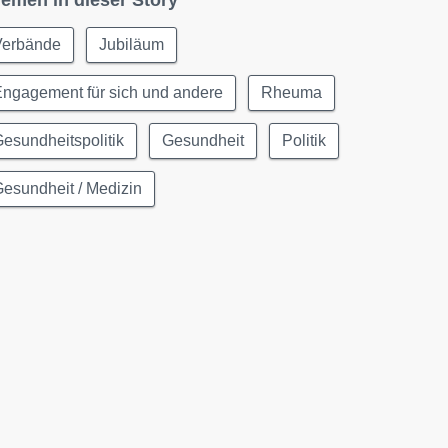
emen in dieser Story
Verbände
Jubiläum
ngagement für sich und andere
Rheuma
esundheitspolitik
Gesundheit
Politik
esundheit / Medizin