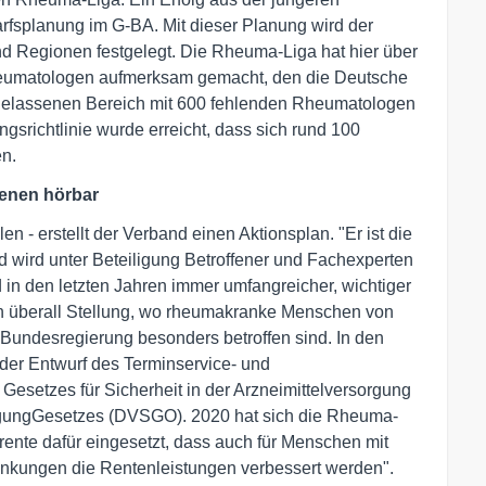
fsplanung im G-BA. Mit dieser Planung wird der
nd Regionen festgelegt. Die Rheuma-Liga hat hier über
heumatologen aufmerksam gemacht, den die Deutsche
rgelassenen Bereich mit 600 fehlenden Rheumatologen
gsrichtlinie wurde erreicht, dass sich rund 100
n.
fenen hörbar
n - erstellt der Verband einen Aktionsplan. "Er ist die
nd wird unter Beteiligung Betroffener und Fachexperten
d in den letzten Jahren immer umfangreicher, wichtiger
n überall Stellung, wo rheumakranke Menschen von
undesregierung besonders betroffen sind. In den
der Entwurf des Terminservice- und
esetzes für Sicherheit in der Arzneimittelversorgung
rgungGesetzes (DVSGO). 2020 hat sich die Rheuma-
ente dafür eingesetzt, dass auch für Menschen mit
nkungen die Rentenleistungen verbessert werden".