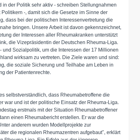
d in der Politik sehr aktiv - schreiben Stellungnahmen
litikern -, damit sich die Gesetze im Sinne der
ig, dass bei der politischen Interessenvertretung die
n nahe bringen. Unsere Arbeit ist davon gekennzeichnet,
retung der Interessen aller Rheumakranken unterstützt
Rink, die Vizepräsidentin der Deutschen Rheuma-Liga.
 und Sozialpolitik, um die Interessen der 17 Millionen
and wirksam zu vertreten. Die Ziele waren und sind:
g, die soziale Sicherung und Teilhabe am Leben in
ung der Patientenrechte.
es selbstverständlich, dass Rheumabetroffene die
r war und ist der politische Einsatz der Rheuma-Liga.
undestag erstmals mit der Situation Rheumabetroffener
dann einen Rheumabericht erstellen. Er war die
Unter anderem wurden Modellprojekte zur
ter die regionalen Rheumazentren aufgebaut", erklärt
en Rheuma-Liga. Ein Erfolg aus der jüngeren