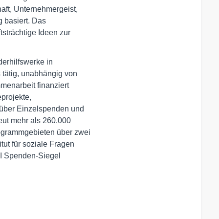
aft, Unternehmergeist,

 basiert. Das 

strächtige Ideen zur 

erhilfswerke in 

tätig, unabhängig von 

enarbeit finanziert 

projekte, 

über Einzelspenden und 

eut mehr als 260.000 

rogrammgebieten über zwei

ut für soziale Fragen 

I Spenden-Siegel 
