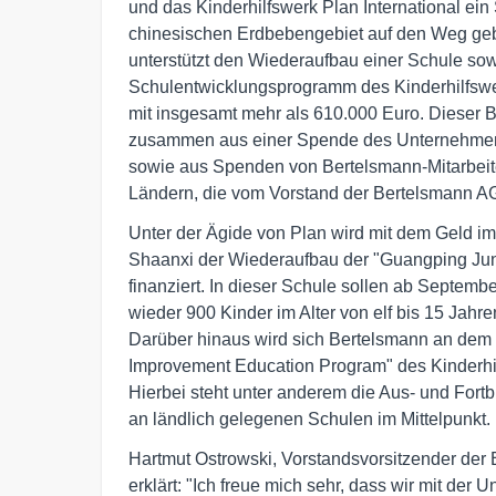
und das Kinderhilfswerk Plan International ein 
chinesischen Erdbebengebiet auf den Weg gebr
unterstützt den Wiederaufbau einer Schule sowi
Schulentwicklungsprogramm des Kinderhilfswer
mit insgesamt mehr als 610.000 Euro. Dieser Bet
zusammen aus einer Spende des Unternehmens
sowie aus Spenden von Bertelsmann-Mitarbeite
Ländern, die vom Vorstand der Bertelsmann A
Unter der Ägide von Plan wird mit dem Geld im
Shaanxi der Wiederaufbau der "Guangping Juni
finanziert. In dieser Schule sollen ab Septem
wieder 900 Kinder im Alter von elf bis 15 Jahren
Darüber hinaus wird sich Bertelsmann an dem 
Improvement Education Program" des Kinderhilf
Hierbei steht unter anderem die Aus- und Fortbi
an ländlich gelegenen Schulen im Mittelpunkt.
Hartmut Ostrowski, Vorstandsvorsitzender der 
erklärt: "Ich freue mich sehr, dass wir mit der U