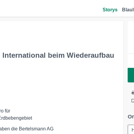
Storys
Blaul
n International beim Wiederaufbau
 für

Or
 Erdbebengebiet
ben die Bertelsmann AG 
