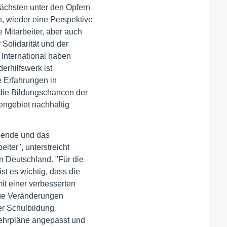
ächsten unter den Opfern

 wieder eine Perspektive 

Mitarbeiter, aber auch

olidarität und der 

International haben 

rhilfswerk ist 

e Erfahrungen in 

ie Bildungschancen der 

gebiet nachhaltig 

ende und das 

ter", unterstreicht 

 Deutschland. "Für die 

 es wichtig, dass die 

t einer verbesserten 

tige Veränderungen 

er Schulbildung 

ehrpläne angepasst und 
