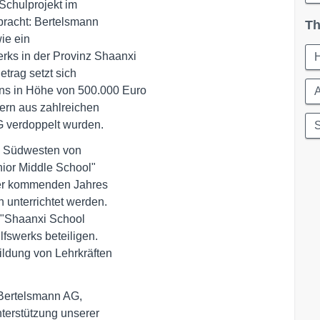
Schulprojekt im 

acht: Bertelsmann 

Th
e ein 

ks in der Provinz Shaanxi

H
rag setzt sich 

 in Höhe von 500.000 Euro 

A
rn aus zahlreichen 

G verdoppelt wurden.
S
 Südwesten von 

or Middle School" 

ber kommenden Jahres 

 unterrichtet werden.

"Shaanxi School 

swerks beteiligen. 

ldung von Lehrkräften 

Bertelsmann AG, 

nterstützung unserer
