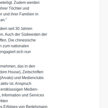
eteiligt. Zudem werden 

 ihrer Töchter und 

 und ihrer Familien in

lan."
em seit 30 Jahren 

n. Auch der Südwesten der

fen. Die chinesische 

 zum nationalen 

engagiert sich nun 

rnehmen, das in den 

m House), Zeitschriften 

(Arvato) und Medienclubs

ktiv ist. Anspruch 

erstklassigen Medien- 

Information und Services 

kten 

s Erfolges von Bertelsmann
