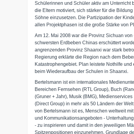
Schülerinnen und Schüler aktiv am Unterricht b
die Eltern motiviert, sich stärker für die Bildung
Söhne einzusetzen. Die Partizipation der Kinder
allen Projektphasen ist die große Stärke von P
Am 12. Mai 2008 war die Provinz Sichuan von d
schwersten Erdbeben Chinas erschüttert worde
angrenzenden Provinz Shaanxi war stark betrof
Regierung erklärte die Region nach dem Beben
Katastrophengebiet. Plan leistete Nothilfe und 
beim Wiederaufbau der Schulen in Shaanxi.
Bertelsmann ist ein internationales Medienunte
Bereichen Fernsehen (RTL Group), Buch (Rando
(Gruner + Jahr), Musik (BMG), Medienservices 
(Direct Group) in mehr als 50 Ländern der Welt a
von Bertelsmann ist es, Menschen weltweit mit 
und Kommunikationsangeboten - Unterhaltung, 
- zu inspirieren und damit in den jeweiligen Mär
Spitzenpositionen einzunehmen. Grundlage de