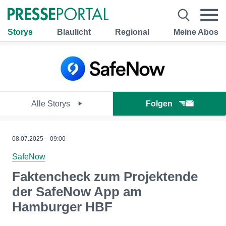
Storys
Blaulicht
Regional
Meine Abos
Alle Storys
Folgen
08.07.2025 – 09:00
SafeNow
Faktencheck zum Projektende
der SafeNow App am
Hamburger HBF