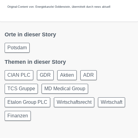
Original-Content von: Energiekanzlei Goldenstein, übermittelt durch news aktuell
Orte in dieser Story
Potsdam
Themen in dieser Story
CIAN PLC
GDR
Aktien
ADR
TCS Gruppe
MD Medical Group
Etalon Group PLC
Wirtschaftsrecht
Wirtschaft
Finanzen