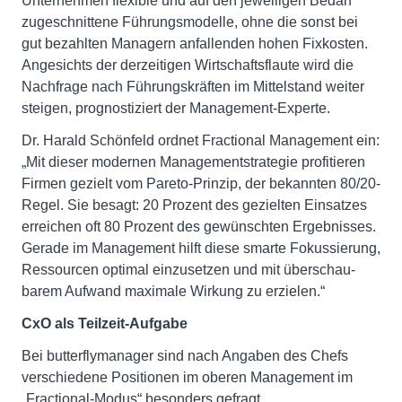
Unternehmen flexible und auf den jeweiligen Bedarf
zugeschnittene Führungsmodelle, ohne die sonst bei
gut bezahlten Managern anfallenden hohen Fixkosten.
Angesichts der derzeitigen Wirtschaftsflaute wird die
Nachfrage nach Führungs­kräften im Mittelstand weiter
steigen, prognostiziert der Management-Experte.
Dr. Harald Schönfeld ordnet Fractional Management ein:
„Mit dieser modernen Management­strategie profitieren
Firmen gezielt vom Pareto-Prinzip, der bekannten 80/20-
Regel. Sie besagt: 20 Prozent des gezielten Einsatzes
erreichen oft 80 Prozent des gewünschten Ergebnisses.
Gerade im Management hilft diese smarte Fokussierung,
Ressourcen optimal einzusetzen und mit überschau­
barem Aufwand maximale Wirkung zu erzielen.“
CxO als Teilzeit-Aufgabe
Bei butterflymanager sind nach Angaben des Chefs
verschiedene Positionen im oberen Management im
„Fractional-Modus“ besonders gefragt.