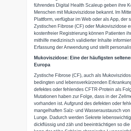
führendes Digital Health Scaleup geben ihre Ko
Menschen mit Mukoviszidose bekannt. Im Mittelp
Plattform, verfügbar im Web oder als App, der s
Zystischen Fibrose (CF) oder Mukoviszidose er
kostenfreier Registrierung können Patienten ih
mithilfe medizinisch validierter Inhalte informie
Erfassung der Anwendung und stellt personalis
Mukoviszidose: Eine der häufigsten selten
Europa
Zystische Fibrose (CF), auch als Mukoviszidose
bedingten und lebensverkürzenden Erkrankunge
defektes oder fehlendes CFTR-Protein als Fo
Mutationen haben zur Folge, dass in der Zell
vorhanden ist. Aufgrund des defekten oder f
mangelhaften Salz- und Wasseraustausch von Z
Lunge. Dadurch werden Sekrete lebenswichtig
dickflüssig und zäh und beeinträchtigen so d