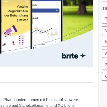
Th
T
V
A
Z
G
hes Pharmaunternehmen mit Fokus auf schwere
sämie und Sichelzellanämie, und XO Life, ein