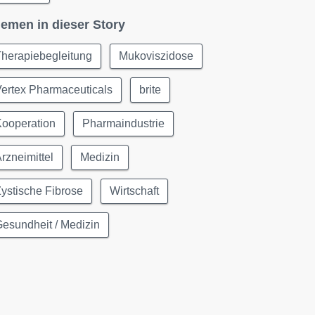
emen in dieser Story
herapiebegleitung
Mukoviszidose
ertex Pharmaceuticals
brite
Kooperation
Pharmaindustrie
rzneimittel
Medizin
ystische Fibrose
Wirtschaft
esundheit / Medizin