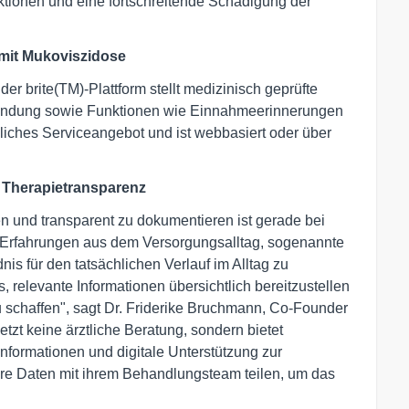
tionen und eine fortschreitende Schädigung der
 mit Mukoviszidose
r brite(TM)-Plattform stellt medizinisch geprüfte
wendung sowie Funktionen wie Einnahmeerinnerungen
zliches Serviceangebot und ist webbasiert oder über
ür Therapietransparenz
en und transparent zu dokumentieren ist gerade bei
 Erfahrungen aus dem Versorgungsalltag, sogenannte
is für den tatsächlichen Verlauf im Alltag zu
, relevante Informationen übersichtlich bereitzustellen
u schaffen", sagt Dr. Friderike Bruchmann, Co-Founder
tzt keine ärztliche Beratung, sondern bietet
nformationen und digitale Unterstützung zur
hre Daten mit ihrem Behandlungsteam teilen, um das
.