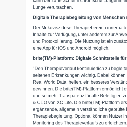
kann der zähe Schleim chronische Lungeninfek
Lunge verursachen.
Digitale Therapiebegleitung von Menschen
Der Mukoviszidose-Therapiebereich innerhalb de
Inhalte zur Verfügung, unter anderem zur An
und Protokollierung. Die Nutzung ist ein zusät
eine App für iOS und Android möglich.
brite(TM)-Plattform: Digitale Schnittstelle f
"Den Therapieverlauf kontinuierlich zu begleit
seltenen Erkrankungen wichtig. Dabei können
Real World Data, helfen, ein besseres Verständn
gewinnen. Die brite(TM)-Plattform ermöglicht es
und so mehr Transparenz für alle Beteiligten z
& CEO von XO Life. Die brite(TM)-Plattform erse
ergänzende, allgemein verständliche geprüfte I
Therapiebegleitung. Optional können Nutzer i
Monitoring des Therapieverlaufs zu erleichtern