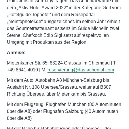
Golf Clubs of Germany tragen. Das Achental wurde mit
dem „Aktiv Hotel Award 2022“ in der Kategorie Golf vom
„Hotelguide Tophotel“ und dem Reiseportal
„meintophotel.de“ ausgezeichnet. Im selben Jahr erhielt
das Gourmetrestaurant es:senz im Guide Michelin zwei
Sterne. Chefkoch Edip Sigl setzt auf respektvollen
Umgang mit Produkten aus der Region.
Anreise:
Mietenkamer Str. 65, 83224 Grassau im Chiemgau | T.
+49 8641-4010 | M.
reservierung@das-achental.com
Mit dem Auto: Autobahn A8 München-Salzburg bis
Ausfahrt Nr. 108 Übersee/Grassau, weiter auf B307
Richtung Übersee, über Mietenkam bis Grassau.
Mit dem Flugzeug: Flughafen München (80 Autominuten
über die A8) oder Flughafen Salzburg (40 Autominuten
über die A8)
Mit der Bahn bis Bahnhof Prien oder Übersee – der