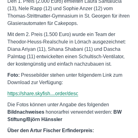
Den 1. Preis (2.000 Euro) erhielten Laura Santalucia
(13), Nele Rapp (12) und Sophie Anzer (12) vom
Thomas-Strittmatter-Gymnasium in St. Georgen für ihren
Glasierautomaten für Cakepops.
Mit dem 2. Preis (1.500 Euro) wurde ein Team der
Theodor-Heuss-Realschule in Lörrach ausgezeichnet:
Diana Ariyan (11), Sihana Shabani (11) und Dascha
Palmtag (11) entwickelten einen Schultisch-Ventilator,
der kostengünstig und einfach nachzubauen ist.
Foto:
Pressebilder stehen unter folgendem Link zum
Download zur Verfügung:
https://share.skyfish....order/desc
Die Fotos können unter Angabe des folgenden
Bildnachweises
honorarfrei verwendet werden:
BW
Stiftung/Björn Hänssler
Über den Artur Fischer Erfinderpreis: