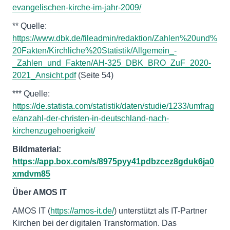
evangelischen-kirche-im-jahr-2009/
** Quelle:
https://www.dbk.de/fileadmin/redaktion/Zahlen%20und%
20Fakten/Kirchliche%20Statistik/Allgemein_-
_Zahlen_und_Fakten/AH-325_DBK_BRO_ZuF_2020-
2021_Ansicht.pdf
(Seite 54)
*** Quelle:
https://de.statista.com/statistik/daten/studie/1233/umfrag
e/anzahl-der-christen-in-deutschland-nach-
kirchenzugehoerigkeit/
Bildmaterial:
https://app.box.com/s/8975pyy41pdbzcez8gduk6ja0
xmdvm85
Über AMOS IT
AMOS IT (
https://amos-it.de/
) unterstützt als IT-Partner
Kirchen bei der digitalen Transformation. Das