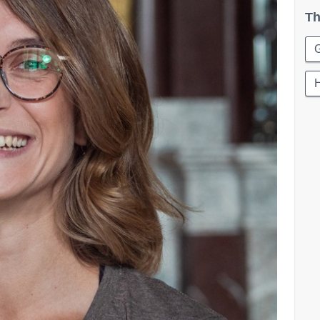
Th
G
H