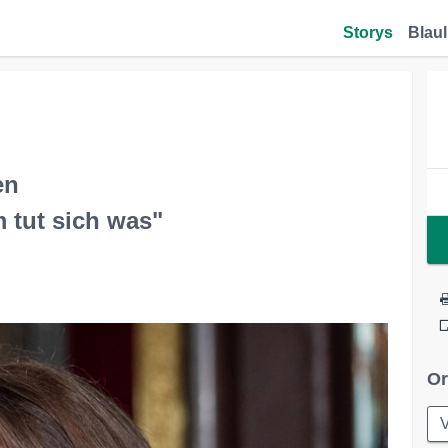
Storys
Blaul
en
 tut sich was"
Or
V