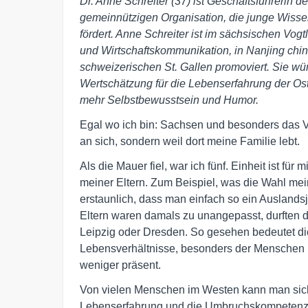
Dr. Anne Schreiter (37) ist Geschäftsführerin 
gemeinnützigen Organisation, die junge Wissens
fördert. Anne Schreiter ist im sächsischen Vogt
und Wirtschaftskommunikation, in Nanjing chin
schweizerischen St. Gallen promoviert. Sie w
Wertschätzung für die Lebenserfahrung der O
mehr Selbstbewusstsein und Humor.
Egal wo ich bin: Sachsen und besonders das Vo
an sich, sondern weil dort meine Familie lebt.
Als die Mauer fiel, war ich fünf. Einheit ist für 
meiner Eltern. Zum Beispiel, was die Wahl me
erstaunlich, dass man einfach so ein Ausland
Eltern waren damals zu unangepasst, durften d
Leipzig oder Dresden. So gesehen bedeutet die 
Lebensverhältnisse, besonders der Menschen i
weniger präsent.
Von vielen Menschen im Westen kann man sich
Lebenserfahrung und die Umbruchskompetenz