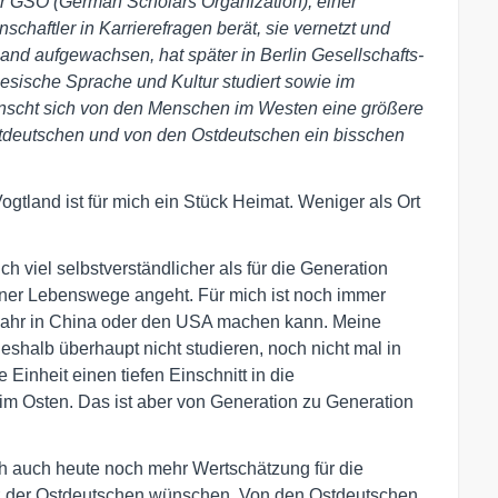
der GSO (German Scholars Organization), einer
chaftler in Karrierefragen berät, sie vernetzt und
land aufgewachsen, hat später in Berlin Gesellschafts-
esische Sprache und Kultur studiert sowie im
ünscht sich von den Menschen im Westen eine größere
stdeutschen und von den Ostdeutschen ein bisschen
gtland ist für mich ein Stück Heimat. Weniger als Ort
mich viel selbstverständlicher als für die Generation
iner Lebenswege angeht. Für mich ist noch immer
sjahr in China oder den USA machen kann. Meine
eshalb überhaupt nicht studieren, noch nicht mal in
Einheit einen tiefen Einschnitt in die
m Osten. Das ist aber von Generation zu Generation
 auch heute noch mehr Wertschätzung für die
 der Ostdeutschen wünschen. Von den Ostdeutschen