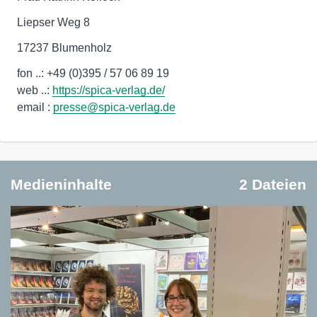
Liepser Weg 8
17237 Blumenholz
fon ..: +49 (0)395 / 57 06 89 19
web ..:
https://spica-verlag.de/
email :
presse@spica-verlag.de
Medieninhalte
2 Dateien