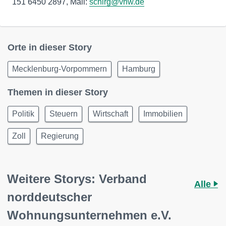
151 6450 2897, Mail:
schirg@vnw.de
Orte in dieser Story
Mecklenburg-Vorpommern
Hamburg
Themen in dieser Story
Politik
Steuern
Wirtschaft
Immobilien
Zoll
Regierung
Weitere Storys: Verband
Alle
norddeutscher
Wohnungsunternehmen e.V.