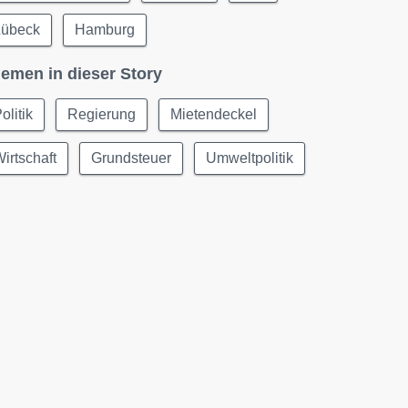
Lübeck
Hamburg
emen in dieser Story
olitik
Regierung
Mietendeckel
irtschaft
Grundsteuer
Umweltpolitik