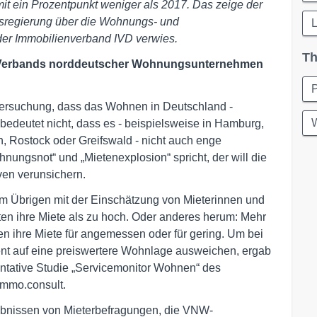
 ein Prozentpunkt weniger als 2017. Das zeige der
desregierung über die Wohnungs- und
 der Immobilienverband IVD verwies.
Th
es Verbands norddeutscher Wohnungsunternehmen
P
Untersuchung, dass das Wohnen in Deutschland -
W
 bedeutet nicht, dass es - beispielsweise in Hamburg,
, Rostock oder Greifswald - nicht auch enge
ungsnot“ und „Mietenexplosion“ spricht, der will die
ven verunsichern.
m Übrigen mit der Einschätzung von Mieterinnen und
ten ihre Miete als zu hoch. Oder anderes herum: Mehr
ten ihre Miete für angemessen oder für gering. Um bei
ent auf eine preiswertere Wohnlage ausweichen, ergab
sentative Studie „Servicemonitor Wohnen“ des
mmo.consult.
ebnissen von Mieterbefragungen, die VNW-