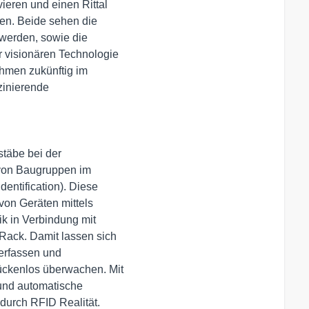
eren und einen Rittal 

en. Beide sehen die 

werden, sowie die 

visionären Technologie 

hmen zukünftig im 

inierende 

äbe bei der 

on Baugruppen im 

ntification). Diese 

on Geräten mittels 

k in Verbindung mit 

ack. Damit lassen sich 

rfassen und 

ckenlos überwachen. Mit 

nd automatische 

 durch RFID Realität.