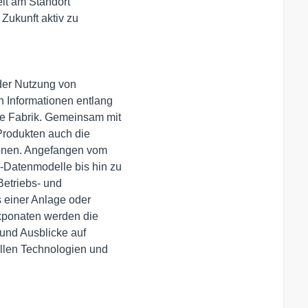
it am Standort 

ukunft aktiv zu 

der Nutzung von 

n Informationen entlang

e Fabrik. Gemeinsam mit 

Produkten auch die 

onen. Angefangen vom 

-Datenmodelle bis hin zu

etriebs- und 

einer Anlage oder 

xponaten werden die 

nd Ausblicke auf 

llen Technologien und 
