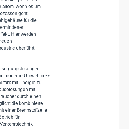
r allem, wenn es um 

ozessen geht. 

hlgehäuse für die 

erminderter 

ekt. Hier werden 

neuen 

dustrie überführt.
ersorgungslösungen 

 um moderne Umweltmess- 

tark mit Energie zu 

äuselösungen mit 

aucher durch einen 

cht die kombinierte 

 einer Brennstoffzelle 

rieb für 

Verkehrstechnik.