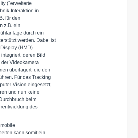
 ("erweiterte 

ik-Interaktion in 

. für den 

z.B. ein 

ühlanlage durch ein 

stützt werden. Dabei ist

Display (HMD) 

tegriert, deren Bild 

r der Videokamera 

en überlagert, die den 

hren. Für das Tracking 

ter-Vision eingesetzt, 

ren und nun keine 

Durchbruch beim 

rentwicklung des 

mobile 

ten kann somit ein 
