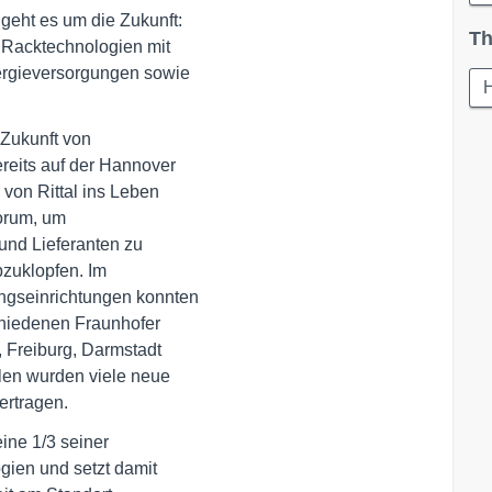
geht es um die Zukunft:

Th
e Racktechnologien mit

rgieversorgungen sowie 

Zukunft von 

eits auf der Hannover 

von Rittal ins Leben 

orum, um 

nd Lieferanten zu 

zuklopfen. Im 

gseinrichtungen konnten 

chiedenen Fraunhofer 

 Freiburg, Darmstadt 

en wurden viele neue 

ertragen.
ne 1/3 seiner 

ien und setzt damit 
