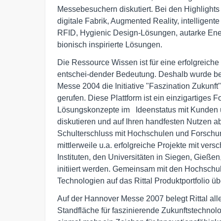
Messebesuchern diskutiert. Bei den Highlights 
digitale Fabrik, Augmented Reality, intelligent
RFID, Hygienic Design-Lösungen, autarke Ene
bionisch inspirierte Lösungen.
Die Ressource Wissen ist für eine erfolgreiche 
entschei-dender Bedeutung. Deshalb wurde ber
Messe 2004 die Initiative "Faszination Zukunft" 
gerufen. Diese Plattform ist ein einzigartiges F
Lösungskonzepte im   Ideenstatus mit Kunden u
diskutieren und auf Ihren handfesten Nutzen ab
Schulterschluss mit Hochschulen und Forschun
mittlerweile u.a. erfolgreiche Projekte mit vers
Instituten, den Universitäten in Siegen, Gießen,
initiiert werden. Gemeinsam mit den Hochschul
Technologien auf das Rittal Produktportfolio üb
Auf der Hannover Messe 2007 belegt Rittal allei
Standfläche für faszinierende Zukunftstechnolog