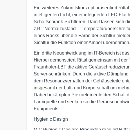
Ein weiteres Zukunftskonzept präsentiert Rittal 
intelligenten Licht, einer integrierten LED Fläc
Schaltschrank-Sichttüren. Damit lassen sich dir
z.B. "Normalzustand", "Temperaturüberschreitung
eines Racks über die Farbe der Sichttür melden
Sichttür die Funktion einer Ampel übernehmen
Ein dritte Neuentwicklung im IT-Bereich ist das 
Hierbei demonstriert Rittal gemeinsam mit der
Fraunhofer-LBF die aktive Geräuschreduzierun
Server-schränken. Durch die aktive Dämpfung ü
dem Resonanzverhalten der Gehäuseteile entge
insgesamt der Luft- und Körperschall um mehrer
Dabei bekämpfen Piezoelemente den Schall dire
Lärmquelle und senken so die Geräuschentwick
Equipments.
Hygienic Design
Mit "Hygienic Design" Produkten reagiert Rittal 