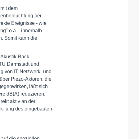
mit dem 

henbeleuchtung bei 

ekte Ereignisse - wie 

" o.ä. - innerhalb 

. Somit kann die 

.
Akustik Rack. 

 TU Darmstadt und 

g von IT Netzwerk- und 

ber Piezo-Aktoren, die 

genwirken, läßt sich 

e dB(A) reduzieren. 

kt aktiv an der 

-lung des eingebauten 

auf die speziellen
