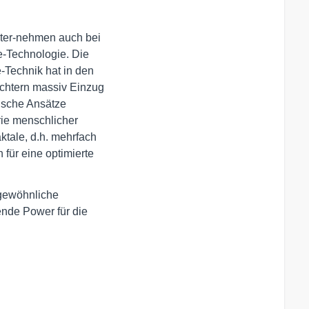
ter-nehmen auch bei 

-Technologie. Die 

Technik hat in den 

chtern massiv Einzug 

ische Ansätze 

ie menschlicher 

tale, d.h. mehrfach 

für eine optimierte 

ewöhnliche 

nde Power für die 
