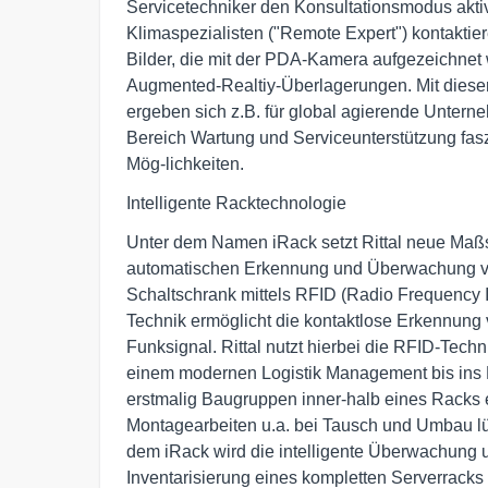
Servicetechniker den Konsultationsmodus aktivi
Klimaspezialisten ("Remote Expert") kontaktier
Bilder, die mit der PDA-Kamera aufgezeichnet 
Augmented-Realtiy-Überlagerungen. Mit dieser 
ergeben sich z.B. für global agierende Unterne
Bereich Wartung und Serviceunterstützung fasz
Mög-lichkeiten.
Intelligente Racktechnologie
Unter dem Namen iRack setzt Rittal neue Maßst
automatischen Erkennung und Überwachung v
Schaltschrank mittels RFID (Radio Frequency Ide
Technik ermöglicht die kontaktlose Erkennung v
Funksignal. Rittal nutzt hierbei die RFID-Techni
einem modernen Logistik Management bis ins R
erstmalig Baugruppen inner-halb eines Racks e
Montagearbeiten u.a. bei Tausch und Umbau lü
dem iRack wird die intelligente Überwachung u
Inventarisierung eines kompletten Serverracks