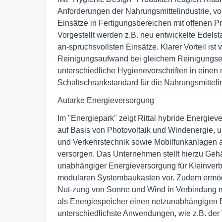
Anforderungen der Nahrungsmittelindustrie, vo
Einsätze in Fertigungsbereichen mit offenen Pr
Vorgestellt werden z.B. neu entwickelte Edelsta
an-spruchsvollsten Einsätze. Klarer Vorteil ist v
Reinigungsaufwand bei gleichem Reinigungseff
unterschiedliche Hygienevorschriften in einen 
Schaltschrankstandard für die Nahrungsmittelin
Autarke Energieversorgung
Im "Energiepark" zeigt Rittal hybride Energiev
auf Basis von Photovoltaik und Windenergie,
und Verkehrstechnik sowie Mobilfunkanlagen au
versorgen. Das Unternehmen stellt hierzu Geh
unabhängiger Energieversorgung für Kleinverbr
modularen Systembaukasten vor. Zudem ermögli
Nut-zung von Sonne und Wind in Verbindung mit
als Energiespeicher einen netzunabhängigen Bet
unterschiedlichste Anwendungen, wie z.B. der 