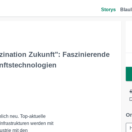
Storys
Blaul
zination Zukunft": Faszinierende
nftstechnologien
Or
lich neu. Top-aktuelle

frastrukturen werden mit

trie mit den 
