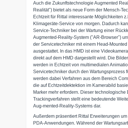
Auch die Zukunftstechnologie Augmented Reality
Realität") bietet als neue Form der Mensch-Techn
Echtzeit für Rittal interessante Möglichkeiten z.B
Klimageräte-Service von morgen. Dadurch kann 
Service-Techniker bei der Wartung einer Rückk
Augmented-Reality-System ("AR-Browser") unter
der Servicetechniker mit einem Head-Mounted 
ausgestattet. In das HMD ist eine Videokamera in
direkt auf dem HMD dargestellt wird. Die Bilde
werden in Echtzeit von multimedialen Animation
Servicetechniker durch den Wartungsprozess fü
werden dabei Verfahren aus dem Bereich Compu
die auf Echtzeitdektektion im Kamerabild basie
Marker mehr erfordern. Dieser technologische 
Trackingverfahren stellt eine bedeutende Weite
Aug-mented-Reality-Systems dar.
Außerdem präsentiert Rittal Erweiterungen um 
PDA-Anwendungen. Während der Wartungsarbei