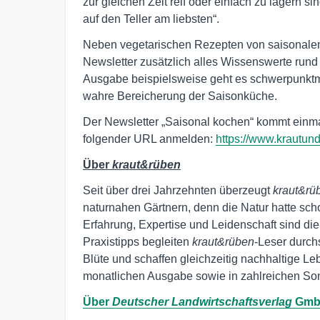
zur gleichen Zeit reif oder einfach zu lagern 
auf den Teller am liebsten“.
Neben vegetarischen Rezepten von saisonale
Newsletter zusätzlich alles Wissenswerte rund 
Ausgabe beispielsweise geht es schwerpunktm
wahre Bereicherung der Saisonküche.
Der Newsletter „Saisonal kochen“ kommt einmal
folgender URL anmelden:
https://www.krautun
Über
kraut&rüben
Seit über drei Jahrzehnten überzeugt
kraut&rü
naturnahen Gärtnern, denn die Natur hatte sch
Erfahrung, Expertise und Leidenschaft sind die
Praxistipps begleiten
kraut&rüben
-Leser durch
Blüte und schaffen gleichzeitig nachhaltige Le
monatlichen Ausgabe sowie in zahlreichen So
Über
Deutscher Landwirtschaftsverlag
Gmb