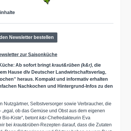
inhalte
den Newsletter bestellen
ewsletter zur Saisonküche
Küche: Ab sofort bringt
kraut&rüben (k&r)
, die
dem Hause dlv Deutscher Landwirtschaftsverlag,
kochen“ heraus. Kompakt und informativ erhalten
nfachen Nachkochen und Hintergrund-Infos zu den
an Nutzgärtner, Selbstversorger sowie Verbraucher, die
 – „egal, ob das Gemüse und Obst aus dem eigenen
Bio-Kiste“, betont
k&r
-Chefredakteurin Eva
wir bei
kraut&rüben
-Rezepten darauf, dass die Zutaten