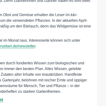
sind. Denn Gärtnerinnen und Gärtner haben es vom Beet
m Obst und Gemüse erhalten die Leser im
k&r
-
um die verwendeten Pflanzen. In der aktuellen April-
äßig um den Bärlauch, denn das Wildgemüse ist eine
 im Monat raus. Interessierte können sich unter
drueben.de/newsletter
.
ben
durch fundiertes Wissen zum biologischen und
on immer den besten Plan. Altes Wissen, gelebte
 Zutaten aller Inhalte von
kraut&rüben
. Handfeste
s Gartenjahr, belohnen mit reicher Ernte und üppiger
bensräume für Mensch, Tier und Pflanze – in der
nderheften zu starken Gartenthemen.
H