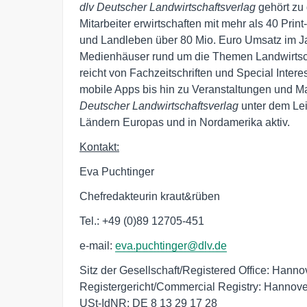
dlv Deutscher Landwirtschaftsverlag
gehört zu
Mitarbeiter erwirtschaften mit mehr als 40 Prin
und Landleben über 80 Mio. Euro Umsatz im Ja
Medienhäuser rund um die Themen Landwirtsch
reicht von Fachzeitschriften und Special Inte
mobile Apps bis hin zu Veranstaltungen und Ma
Deutscher Landwirtschaftsverlag
unter dem Leit
Ländern Europas und in Nordamerika aktiv.
Kontakt:
Eva Puchtinger
Chefredakteurin kraut&rüben
Tel.: +49 (0)89 12705-451
e-mail:
eva.puchtinger@dlv.de
Sitz der Gesellschaft/Registered Office: Hannov
Registergericht/Commercial Registry: Hannov
USt-IdNR: DE 8 13 29 17 28
