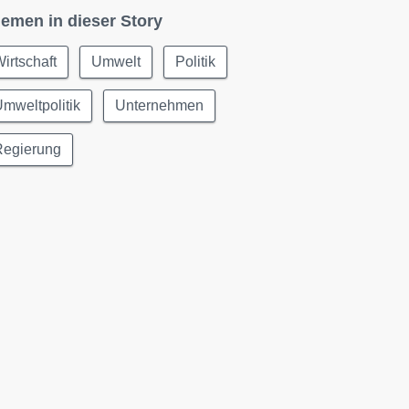
emen in dieser Story
irtschaft
Umwelt
Politik
mweltpolitik
Unternehmen
Regierung