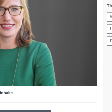
Th
W
U
inhalte