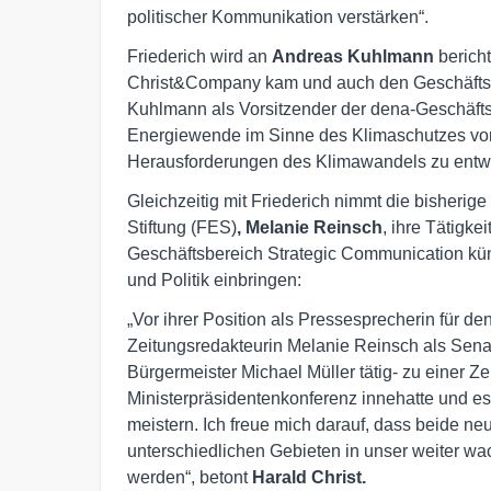
politischer Kommunikation verstärken“.
Friederich wird an
Andreas Kuhlmann
berich
Christ&Company kam und auch den Geschäftsber
Kuhlmann als Vorsitzender der dena-Geschäft
Energiewende im Sinne des Klimaschutzes vor
Herausforderungen des Klimawandels zu entwi
Gleichzeitig mit Friederich nimmt die bisherig
Stiftung (FES)
, Melanie Reinsch
, ihre Tätigke
Geschäftsbereich Strategic Communication künf
und Politik einbringen:
„Vor ihrer Position als Pressesprecherin für d
Zeitungsredakteurin Melanie Reinsch als Sena
Bürgermeister Michael Müller tätig- zu einer Zei
Ministerpräsidentenkonferenz innehatte und es
meistern. Ich freue mich darauf, dass beide ne
unterschiedlichen Gebieten in unser weiter 
werden“, betont
Harald Christ.