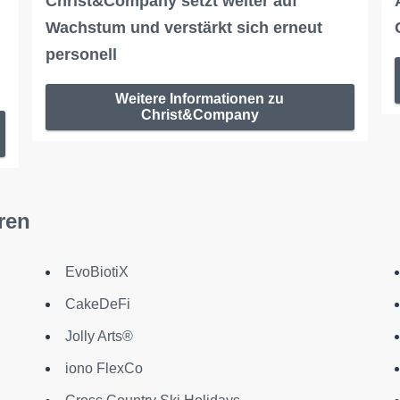
Christ&Company setzt weiter auf
Wachstum und verstärkt sich erneut
personell
Weitere Informationen zu
Christ&Company
ren
EvoBiotiX
CakeDeFi
Jolly Arts®
iono FlexCo