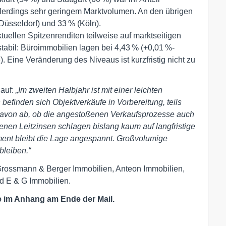
llerdings sehr geringem Marktvolumen. An den übrigen
Düsseldorf) und 33 % (Köln).
uellen Spitzenrenditen teilweise auf marktseitigen
tabil: Büroimmobilien lagen bei 4,43 % (+0,01 %-
). Eine Veränderung des Niveaus ist kurzfristig nicht zu
lauf:
„Im zweiten Halbjahr ist mit einer leichten
efinden sich Objektverkäufe in Vorbereitung, teils
davon ab, ob die angestoßenen Verkaufsprozesse auch
enen Leitzinsen schlagen bislang kaum auf langfristige
ent bleibt die Lage angespannt. Großvolumige
bleiben.“
rossmann & Berger Immobilien, Anteon Immobilien,
 E & G Immobilien.
e im Anhang am Ende der Mail.