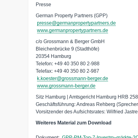
Presse
German Property Partners (GPP)

presse@germanpropertypartners.de
www.germanpropertypartners.de
c/o Grossmann & Berger GmbH

Bleichenbrücke 9 (Stadthöfe)

20354 Hamburg

Telefon: +49 40 350 80 2-988

Telefax: +49 40 350 80 2-987

k.koester@grossmann-berger.de
www.grossmann-berger.de
Sitz Hamburg | Amtsgericht Hamburg HRB 2586
Geschäftsführung: Andreas Rehberg (Sprecher),
Vorsitzender des Aufsichtsrates: Wilfried Jastr
Weiteres Material zum Download
Dokument:  
GPP-PM-Top-7-Investm~märkte-2