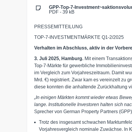
GPP-Top-7-Investment~saktionsvolu
PDF - 39 kB
PRESSEMITTEILUNG
TOP-7-INVESTMENTMÄRKTE Q1-2/2025
Verhalten im Abschluss, aktiv in der Vorber
3. Juli 2025, Hamburg.
Mit einem Transaktion
Top-7-Märkte für gewerbliche Immobilieninves
im Vergleich zum Vorjahreszeitraum. Damit wur
Mrd. €) registriert. Zwar kam es vereinzelt zu
diese konnten die anhaltende Zurückhaltung vi
„In einigen Märkten kommt wieder etwas Beweg
lange. Institutionelle Investoren halten sich na
Sprecher von German Property Partners (GPP)
Trotz des insgesamt schwachen Marktumfeld
Vorjahresvergleich nominale Zuwächse. In K