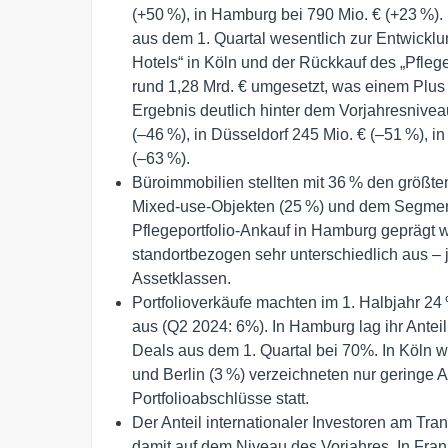
(+50 %), in Hamburg bei 790 Mio. € (+23 %).
aus dem 1. Quartal wesentlich zur Entwicklu
Hotels“ in Köln und der Rückkauf des „Pfleg
rund 1,28 Mrd. € umgesetzt, was einem Plus 
Ergebnis deutlich hinter dem Vorjahresnivea
(–46 %), in Düsseldorf 245 Mio. € (–51 %), in
(–63 %).
Büroimmobilien stellten mit 36 % den größte
Mixed-use-Objekten (25 %) und dem Segment
Pflegeportfolio-Ankauf in Hamburg geprägt w
standortbezogen sehr unterschiedlich aus – 
Assetklassen.
Portfolioverkäufe machten im 1. Halbjahr 2
aus (Q2 2024: 6%). In Hamburg lag ihr Ante
Deals aus dem 1. Quartal bei 70%. In Köln w
und Berlin (3 %) verzeichneten nur geringe A
Portfolioabschlüsse statt.
Der Anteil internationaler Investoren am Tr
damit auf dem Niveau des Vorjahres. In Frankf