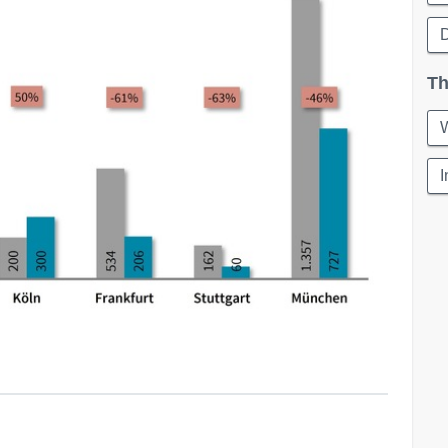
D
Th
W
I