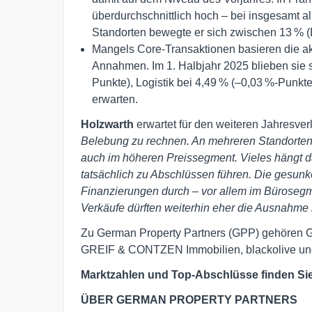
überdurchschnittlich hoch – bei insgesamt a
Standorten bewegte er sich zwischen 13 % (
Mangels Core-Transaktionen basieren die akt
Annahmen. Im 1. Halbjahr 2025 blieben sie s
Punkte), Logistik bei 4,49 % (–0,03 %-Punkte
erwarten.
Holzwarth
erwartet für den weiteren Jahresver
Belebung zu rechnen. An mehreren Standorten b
auch im höheren Preissegment. Vieles hängt 
tatsächlich zu Abschlüssen führen. Die gesunk
Finanzierungen durch – vor allem im Bürosegm
Verkäufe dürften weiterhin eher die Ausnahme 
Zu German Property Partners (GPP) gehören G
GREIF & CONTZEN Immobilien, blackolive und
Marktzahlen und Top-Abschlüsse finden Si
ÜBER GERMAN PROPERTY PARTNERS