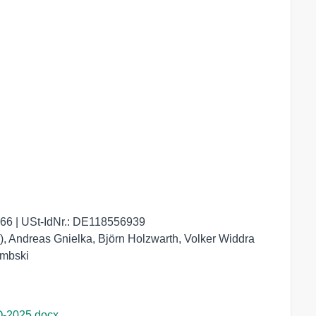
6 | USt-IdNr.: DE118556939

 Andreas Gnielka, Björn Holzwarth, Volker Widdra

embski
Q-2025.docx