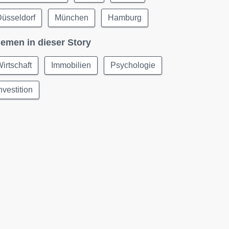
üsseldorf
München
Hamburg
emen in dieser Story
irtschaft
Immobilien
Psychologie
nvestition