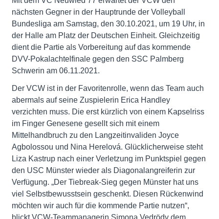
Mit dem VC Neuwied 77 erwartet der VCW den
nächsten Gegner in der Hauptrunde der Volleyball
Bundesliga am Samstag, den 30.10.2021, um 19 Uhr, in
der Halle am Platz der Deutschen Einheit. Gleichzeitig
dient die Partie als Vorbereitung auf das kommende
DVV-Pokalachtelfinale gegen den SSC Palmberg
Schwerin am 06.11.2021.
Der VCW ist in der Favoritenrolle, wenn das Team auch
abermals auf seine Zuspielerin Erica Handley
verzichten muss. Die erst kürzlich von einem Kapselriss
im Finger Genesene gesellt sich mit einem
Mittelhandbruch zu den Langzeitinvaliden Joyce
Agbolossou und Nina Herelová. Glücklicherweise steht
Liza Kastrup nach einer Verletzung im Punktspiel gegen
den USC Münster wieder als Diagonalangreiferin zur
Verfügung. „Der Tiebreak-Sieg gegen Münster hat uns
viel Selbstbewusstsein geschenkt. Diesen Rückenwind
möchten wir auch für die kommende Partie nutzen“,
blickt VCW-Teammanagerin Simona Vedrödy dem