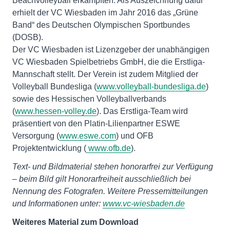
Beachvolleyball erkämpften. Als Auszeichnung dafür
erhielt der VC Wiesbaden im Jahr 2016 das „Grüne
Band“ des Deutschen Olympischen Sportbundes
(DOSB).
Der VC Wiesbaden ist Lizenzgeber der unabhängigen
VC Wiesbaden Spielbetriebs GmbH, die die Erstliga-
Mannschaft stellt. Der Verein ist zudem Mitglied der
Volleyball Bundesliga (
www.volleyball-bundesliga.de
)
sowie des Hessischen Volleyballverbands
(
www.hessen-volley.de
). Das Erstliga-Team wird
präsentiert von den Platin-Lilienpartner ESWE
Versorgung (
www.eswe.com
) und OFB
Projektentwicklung (
www.ofb.de
).
Text- und Bildmaterial stehen honorarfrei zur Verfügung
– beim Bild gilt Honorarfreiheit ausschließlich bei
Nennung des Fotografen. Weitere Pressemitteilungen
und Informationen unter:
www.vc-wiesbaden.de
Weiteres Material zum Download