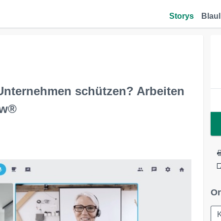
Storys
Blaul
 Unternehmen schützen? Arbeiten
ew®
Or
K