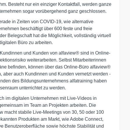
hm. Besteht nur ein einziger Kontaktfall, werden ganze
Unternehmen sogar vorübergehend ganz geschlossen.
erade in Zeiten von COVID-19, wie alternative
rnehmen beschäftigt über 600 feste und freie
der Belegschaft hat die Möglichkeit, vollständig virtuell
gitalen Büro zu arbeiten.
h Kundinnen und Kunden von alfaview® sind in Online-
tionsrisiko weiterarbeiten. Selbst Mitarbeiterinnen
ntäne befinden, können über das Online-Büro alfaview®
n, aber auch Kundinnen und Kunden vernetzt werden -
Kunden des Bildungsunternehmens alfatraining haben
ssenraum unterrichtet zu werden.
ich im digitalen Unternehmen mit Live-Videos in
gemeinsam im Team an Projekten arbeiten. Die
 macht stabile Live-Meetings von 30, 50 oder 100
ekannten Produkten am Markt, wie Adobe Connect,
ve Benutzeroberfläche sowie höchste Stabilität und