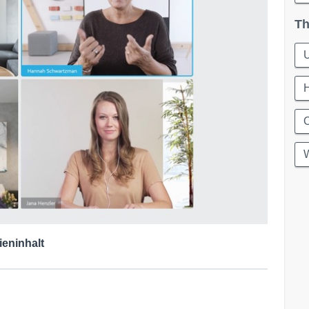
Th
W
ieninhalt