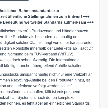
nheitlichen Rahmenstandards zur
rzeit öffentliche Stellungnahmen zum Entwurf +++
ie Bedeutung weltweiter Standards aufmerksam +++
tikfischernetzen" - Produzenten und Händler nutzen
rn ihre Produkte als besonders nachhaltig oder
rdigkeit solcher Claims hängt von einer transparenten
tzten Rohstoffe innerhalb der Lieferkette ab", sagt Dr.
ung und Normung beim TÜV-Verband (VdTÜV).
weis jedoch sehr aufwendig. Die internationale
 künftig branchenübergreifend Abhilfe schaffen.
dungsstücks umspannt häufig nicht nur eine Vielzahl an
mmen Recycling-Anteile bei den Produkten hinzu, ist
ion und Lieferkette verfolgt werden sollte."
denständer zu schaffen, fällt ist entsprechend
 Vielzahl an Systemen, nach denen komplexe
den können, es fehlt aber an einheitlichen Standards.