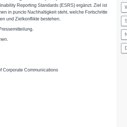
ability Reporting Standards (ESRS) ergänzt. Ziel ist
W
en in puncto Nachhaltigkeit steht, welche Fortschritte
en und Zielkonflikte bestehen.
S
Pressemitteilung.
N
men.
D
of Corporate Communications