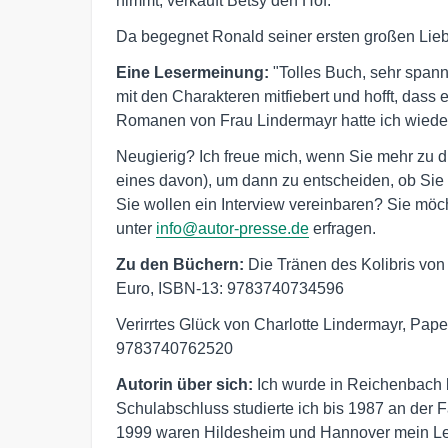
nimmt, verkauft Betsy den Hof.
Da begegnet Ronald seiner ersten großen Lieb
Eine Lesermeinung:
"Tolles Buch, sehr span
mit den Charakteren mitfiebert und hofft, dass
Romanen von Frau Lindermayr hatte ich wieder d
Neugierig? Ich freue mich, wenn Sie mehr zu d
eines davon), um dann zu entscheiden, ob Sie
Sie wollen ein Interview vereinbaren? Sie möc
unter
info@autor-presse.de
erfragen.
Zu den Büchern:
Die Tränen des Kolibris von
Euro, ISBN-13: 9783740734596
Verirrtes Glück von Charlotte Lindermayr, Pap
9783740762520
Autorin über sich:
Ich wurde in Reichenbach
Schulabschluss studierte ich bis 1987 an der
1999 waren Hildesheim und Hannover mein Leb