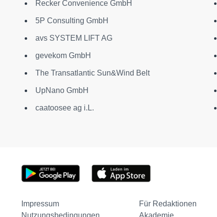
Recker Convenience GmbH
5P Consulting GmbH
avs SYSTEM LIFT AG
gevekom GmbH
The Transatlantic Sun&Wind Belt
UpNano GmbH
caatoosee ag i.L.
Impressum
Für Redaktionen
Nutzungsbedingungen
Akademie