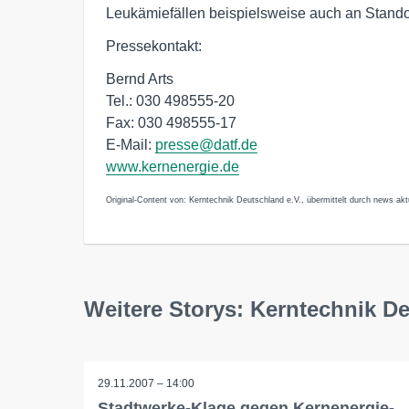
Leukämiefällen beispielsweise auch an Stando
Pressekontakt:
Bernd Arts
Tel.: 030 498555-20
Fax: 030 498555-17
E-Mail:
presse@datf.de
www.kernenergie.de
Original-Content von: Kerntechnik Deutschland e.V., übermittelt durch news akt
Weitere Storys: Kerntechnik De
29.11.2007 – 14:00
Stadtwerke-Klage gegen Kernenergie-