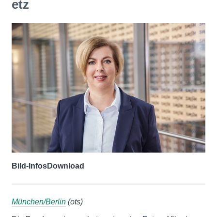
etz
Bild-Infos
Download
München/Berlin
(ots)