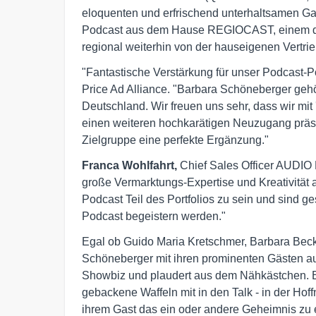
eloquenten und erfrischend unterhaltsamen Ga
Podcast aus dem Hause REGIOCAST, einem de
regional weiterhin von der hauseigenen Vert
"Fantastische Verstärkung für unser Podcast-Po
Price Ad Alliance. "Barbara Schöneberger gehö
Deutschland. Wir freuen uns sehr, dass wir mi
einen weiteren hochkarätigen Neuzugang präse
Zielgruppe eine perfekte Ergänzung."
Franca Wohlfahrt,
Chief Sales Officer AUDIO 
große Vermarktungs-Expertise und Kreativität a
Podcast Teil des Portfolios zu sein und sind g
Podcast begeistern werden."
Egal ob Guido Maria Kretschmer, Barbara Beck
Schöneberger mit ihren prominenten Gästen au
Showbiz und plaudert aus dem Nähkästchen. Be
gebackene Waffeln mit in den Talk - in der Ho
ihrem Gast das ein oder andere Geheimnis zu e