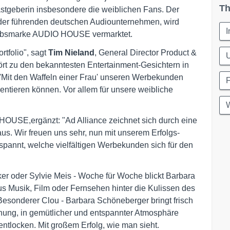
Th
stgeberin insbesondere die weiblichen Fans. Der
r führenden deutschen Audiounternehmen, wird
I
riebsmarke AUDIO HOUSE vermarktet.
rtfolio", sagt
Tim Nieland
, General Director Product &
U
rt zu den bekanntesten Entertainment-Gesichtern in
t 'Mit den Waffeln einer Frau' unseren Werbekunden
ntieren können. Vor allem für unsere weibliche
W
HOUSE,ergänzt: "Ad Alliance zeichnet sich durch eine
us. Wir freuen uns sehr, nun mit unserem Erfolgs-
espannt, welche vielfältigen Werbekunden sich für den
er oder Sylvie Meis - Woche für Woche blickt Barbara
s Musik, Film oder Fernsehen hinter die Kulissen des
sonderer Clou - Barbara Schöneberger bringt frisch
ffnung, in gemütlicher und entspannter Atmosphäre
ntlocken. Mit großem Erfolg, wie man sieht.