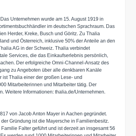
g. Das Unternehmen wurde am 15. August 1919 in
Sortimentsbuchhändler im deutschen Sprachraum. Das
ien Herder, Kreke, Busch und Göritz. Zu Thalia
nd und Österreich, inklusive 50% der Anteile an den
halia AG in der Schweiz. Thalia verbindet
tale Services, die das Einkaufserlebnis persönlich,
 machen. Der erfolgreiche Omni-Channel-Ansatz des
ang zu Angeboten über alle denkbaren Kanäle
 ist Thalia einer der großen Lese- und
00 Mitarbeiterinnen und Mitarbeiter tätig. Der
en. Weitere Informationen: thalia.de/Unternehmen.
817 von Jacob Anton Mayer in Aachen gegründet.
t der Gründung ist die Mayersche in Familienbesitz.
amilie Falter geführt und ist derzeit an insgesamt 56
Es werden rund 1000 Mitarbeiterinnen und Mitarbeiter,